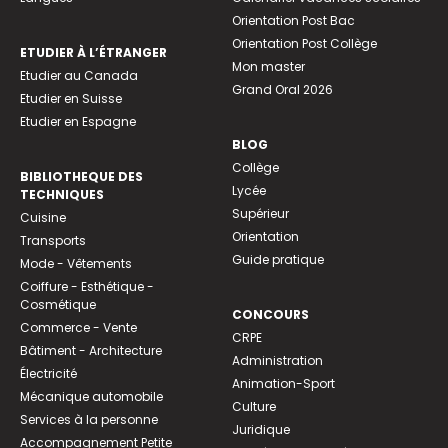
Orientation Post Bac
Orientation Post Collège
ETUDIER À L’ÉTRANGER
Mon master
Etudier au Canada
Grand Oral 2026
Etudier en Suisse
Etudier en Espagne
BLOG
Collège
BIBLIOTHEQUE DES
Lycée
TECHNIQUES
Supérieur
Cuisine
Orientation
Transports
Guide pratique
Mode - Vêtements
Coiffure - Esthétique -
Cosmétique
CONCOURS
Commerce - Vente
CRPE
Bâtiment - Architecture
Administration
Électricité
Animation-Sport
Mécanique automobile
Culture
Services à la personne
Juridique
Accompagnement Petite