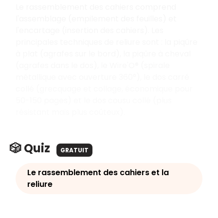
Le rassemblement des cahiers comprend
l'assemblage (empilement des feuilles) et
l'encartage (insertion des cahiers). Les
principales techniques de reliure sont : la piqûre
à plat (agrafes sur le bord), la piqûre à cheval
(agrafes dans le dos), le Wire'O® (spirale
métallique avec ouverture 360°), le dos carré
collé (grecquage et collage, économique pour
50-150 pages) et le dos cousu collé (plus
résistant mais plus coûteux).
🎲 Quiz
GRATUIT
Le rassemblement des cahiers et la
reliure