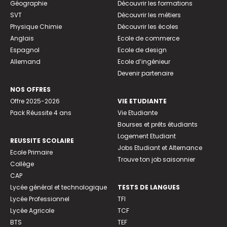
Géographie
Découvrir les formations
SVT
Découvrir les métiers
Physique Chimie
Découvrir les écoles
Anglais
Ecole de commerce
Espagnol
Ecole de design
Allemand
Ecole d’ingénieur
Devenir partenaire
NOS OFFRES
Offre 2025-2026
VIE ETUDIANTE
Pack Réussite 4 ans
Vie Etudiante
Bourses et prêts étudiants
Logement Etudiant
REUSSITE SCOLAIRE
Jobs Etudiant et Alternance
Ecole Primaire
Trouve ton job saisonnier
Collège
CAP
Lycée général et technologique
TESTS DE LANGUES
Lycée Professionnel
TFI
Lycée Agricole
TCF
BTS
TEF