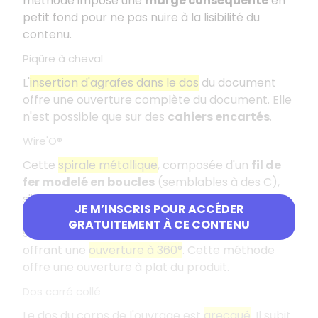
méthode impose une
marge conséquente
en
petit fond pour ne pas nuire à la lisibilité du
contenu.
Piqûre à cheval
L'
insertion d'agrafes dans le dos
du document
offre une ouverture complète du document. Elle
n'est possible que sur des
cahiers encartés
.
Wire'O®
Cette
spirale métallique
, composée d'un
fil de
fer modelé en boucles
(semblables à des C),
s'insère dans des trous percés dans la
JE M’INSCRIS POUR ACCÉDER
couverture et les pages du produit. Les boucles
GRATUITEMENT À CE CONTENU
sont serties pour maintenir l'ensemble, tout en
offrant une
ouverture à 360°
. Cette méthode
offre une ouverture à plat du produit.
Dos carré collé
Le dos du corps de l'ouvrage est
grecqué
. Il subit