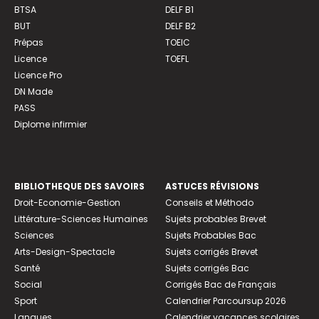
BTSA
DELF B1
BUT
DELF B2
Prépas
TOEIC
Licence
TOEFL
Licence Pro
DN Made
PASS
Diplome infirmier
BIBLIOTHEQUE DES SAVOIRS
ASTUCES RÉVISIONS
Droit-Economie-Gestion
Conseils et Méthodo
Littérature-Sciences Humaines
Sujets probables Brevet
Sciences
Sujets Probables Bac
Arts-Design-Spectacle
Sujets corrigés Brevet
Santé
Sujets corrigés Bac
Social
Corrigés Bac de Français
Sport
Calendrier Parcoursup 2026
Langues
Calendrier vacances scolaires