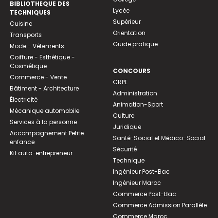
BIBLIOTHEQUE DES
Lycée
TECHNIQUES
Supérieur
Cuisine
Orientation
Transports
Guide pratique
Mode - Vêtements
Coiffure - Esthétique -
Cosmétique
CONCOURS
Commerce - Vente
CRPE
Bâtiment - Architecture
Administration
Électricité
Animation-Sport
Mécanique automobile
Culture
Services à la personne
Juridique
Accompagnement Petite
Santé-Social et Médico-Social
enfance
Sécurité
Kit auto-entrepreneur
Technique
Ingénieur Post-Bac
Ingénieur Maroc
Commerce Post-Bac
Commerce Admission Parallèle
Commerce Maroc