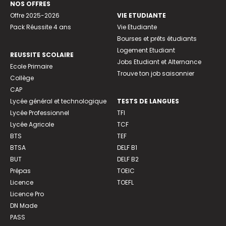
NOS OFFRES
Offre 2025-2026
VIE ETUDIANTE
Pack Réussite 4 ans
Vie Etudiante
Bourses et prêts étudiants
Logement Etudiant
REUSSITE SCOLAIRE
Jobs Etudiant et Alternance
Ecole Primaire
Trouve ton job saisonnier
Collège
CAP
Lycée général et technologique
TESTS DE LANGUES
Lycée Professionnel
TFI
Lycée Agricole
TCF
BTS
TEF
BTSA
DELF B1
BUT
DELF B2
Prépas
TOEIC
Licence
TOEFL
Licence Pro
DN Made
PASS