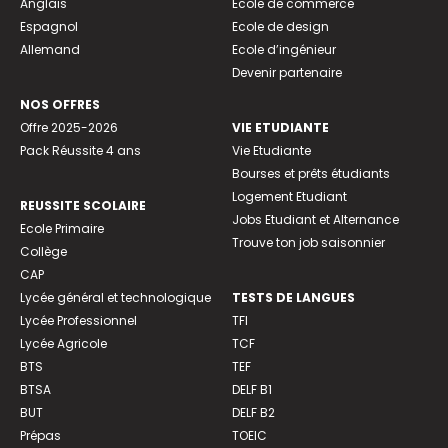
Anglais
Ecole de commerce
Espagnol
Ecole de design
Allemand
Ecole d’ingénieur
Devenir partenaire
NOS OFFRES
Offre 2025-2026
VIE ETUDIANTE
Pack Réussite 4 ans
Vie Etudiante
Bourses et prêts étudiants
Logement Etudiant
REUSSITE SCOLAIRE
Jobs Etudiant et Alternance
Ecole Primaire
Trouve ton job saisonnier
Collège
CAP
Lycée général et technologique
TESTS DE LANGUES
Lycée Professionnel
TFI
Lycée Agricole
TCF
BTS
TEF
BTSA
DELF B1
BUT
DELF B2
Prépas
TOEIC