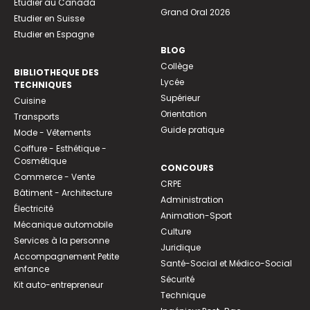
Etudier au Canada
Grand Oral 2026
Etudier en Suisse
Etudier en Espagne
BLOG
Collège
BIBLIOTHEQUE DES
Lycée
TECHNIQUES
Supérieur
Cuisine
Orientation
Transports
Guide pratique
Mode - Vêtements
Coiffure - Esthétique -
Cosmétique
CONCOURS
Commerce - Vente
CRPE
Bâtiment - Architecture
Administration
Électricité
Animation-Sport
Mécanique automobile
Culture
Services à la personne
Juridique
Accompagnement Petite
Santé-Social et Médico-Social
enfance
Sécurité
Kit auto-entrepreneur
Technique