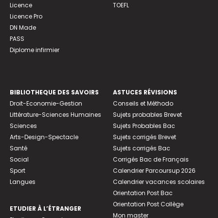
Licence
TOEFL
Licence Pro
DN Made
PASS
Diplome infirmier
BIBLIOTHEQUE DES SAVOIRS
ASTUCES RÉVISIONS
Droit-Economie-Gestion
Conseils et Méthodo
Littérature-Sciences Humaines
Sujets probables Brevet
Sciences
Sujets Probables Bac
Arts-Design-Spectacle
Sujets corrigés Brevet
Santé
Sujets corrigés Bac
Social
Corrigés Bac de Français
Sport
Calendrier Parcoursup 2026
Langues
Calendrier vacances scolaires
Orientation Post Bac
Orientation Post Collège
ETUDIER À L’ÉTRANGER
Mon master