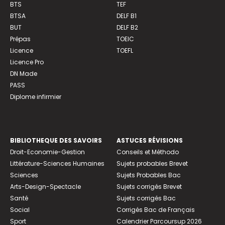
BTS
TEF
BTSA
DELF B1
BUT
DELF B2
Prépas
TOEIC
Licence
TOEFL
Licence Pro
DN Made
PASS
Diplome infirmier
BIBLIOTHEQUE DES SAVOIRS
ASTUCES RÉVISIONS
Droit-Economie-Gestion
Conseils et Méthodo
Littérature-Sciences Humaines
Sujets probables Brevet
Sciences
Sujets Probables Bac
Arts-Design-Spectacle
Sujets corrigés Brevet
Santé
Sujets corrigés Bac
Social
Corrigés Bac de Français
Sport
Calendrier Parcoursup 2026