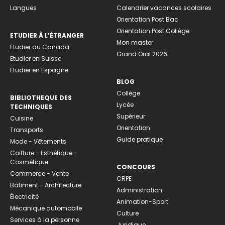
Langues
Calendrier vacances scolaires
Orientation Post Bac
Orientation Post Collège
ETUDIER À L’ÉTRANGER
Mon master
Etudier au Canada
Grand Oral 2026
Etudier en Suisse
Etudier en Espagne
BLOG
Collège
BIBLIOTHEQUE DES
Lycée
TECHNIQUES
Supérieur
Cuisine
Orientation
Transports
Guide pratique
Mode - Vêtements
Coiffure - Esthétique -
Cosmétique
CONCOURS
Commerce - Vente
CRPE
Bâtiment - Architecture
Administration
Électricité
Animation-Sport
Mécanique automobile
Culture
Services à la personne
Juridique