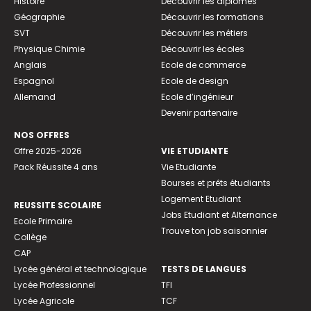
Histoire
Découvrir les diplômes
Géographie
Découvrir les formations
SVT
Découvrir les métiers
Physique Chimie
Découvrir les écoles
Anglais
Ecole de commerce
Espagnol
Ecole de design
Allemand
Ecole d’ingénieur
Devenir partenaire
NOS OFFRES
Offre 2025-2026
VIE ETUDIANTE
Pack Réussite 4 ans
Vie Etudiante
Bourses et prêts étudiants
Logement Etudiant
REUSSITE SCOLAIRE
Jobs Etudiant et Alternance
Ecole Primaire
Trouve ton job saisonnier
Collège
CAP
Lycée général et technologique
TESTS DE LANGUES
Lycée Professionnel
TFI
Lycée Agricole
TCF