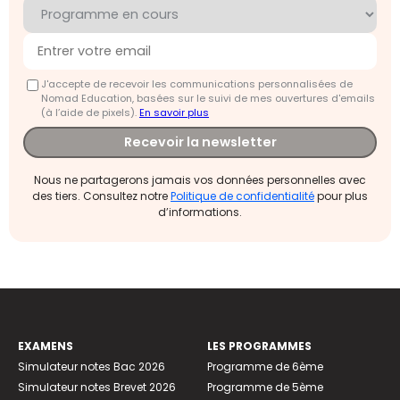
J'accepte de recevoir les communications personnalisées de
Nomad Education, basées sur le suivi de mes ouvertures d'emails
(à l’aide de pixels).
En savoir plus
Recevoir la newsletter
Nous ne partagerons jamais vos données personnelles avec
des tiers. Consultez notre
Politique de confidentialité
pour plus
d’informations.
EXAMENS
LES PROGRAMMES
Simulateur notes Bac 2026
Programme de 6ème
Simulateur notes Brevet 2026
Programme de 5ème