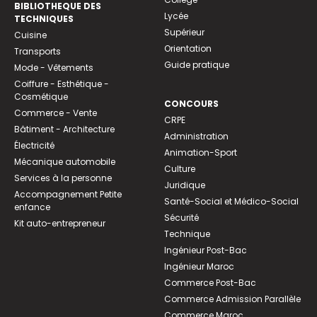
BIBLIOTHEQUE DES
Lycée
TECHNIQUES
Supérieur
Cuisine
Orientation
Transports
Guide pratique
Mode - Vêtements
Coiffure - Esthétique -
Cosmétique
CONCOURS
Commerce - Vente
CRPE
Bâtiment - Architecture
Administration
Électricité
Animation-Sport
Mécanique automobile
Culture
Services à la personne
Juridique
Accompagnement Petite
Santé-Social et Médico-Social
enfance
Sécurité
Kit auto-entrepreneur
Technique
Ingénieur Post-Bac
Ingénieur Maroc
Commerce Post-Bac
Commerce Admission Parallèle
Commerce Maroc