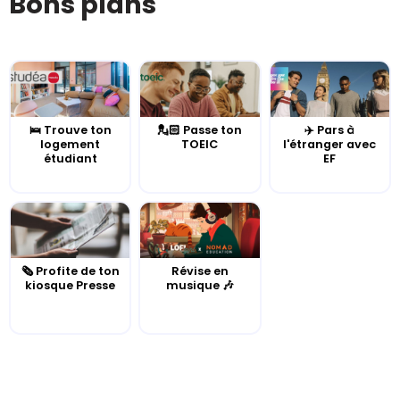
Bons plans
🛌 Trouve ton
💂🏻 Passe ton
✈️ Pars à
logement
TOEIC
l'étranger avec
étudiant
EF
🗞️ Profite de ton
Révise en
kiosque Presse
musique 🎶