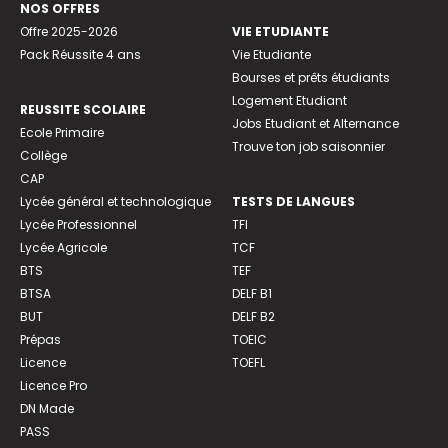
NOS OFFRES
Offre 2025-2026
VIE ETUDIANTE
Pack Réussite 4 ans
Vie Etudiante
Bourses et prêts étudiants
Logement Etudiant
REUSSITE SCOLAIRE
Jobs Etudiant et Alternance
Ecole Primaire
Trouve ton job saisonnier
Collège
CAP
Lycée général et technologique
TESTS DE LANGUES
Lycée Professionnel
TFI
Lycée Agricole
TCF
BTS
TEF
BTSA
DELF B1
BUT
DELF B2
Prépas
TOEIC
Licence
TOEFL
Licence Pro
DN Made
PASS