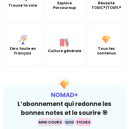
Explore
Réussite
Trouve ta voie
Parcoursup
TOEIC®/TOEFL®
Zéro faute en
Tous tes
Culture générale
Français
contenus
NOMAD+
L’abonnement qui redonne les
bonnes notes et le sourire 🎯
MINI COURS
QUIZ
FICHES