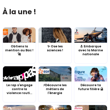
À la une !
Obtiens la
✨ Ose les
⚓️ Embarque
mention au Bac !
sciences !
avec la Marine
🚀
nationale
Le rap s'engage
⚡Découvre les
Découvre ta
contre la
métiers de
future filière 🔮
violence routi...
l'énergie