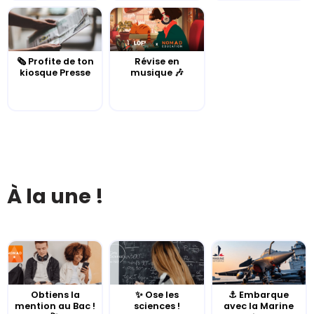
🗞️ Profite de ton
Révise en
kiosque Presse
musique 🎶
À la une !
Obtiens la
✨ Ose les
⚓️ Embarque
mention au Bac !
sciences !
avec la Marine