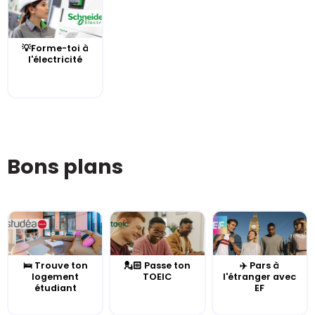
💡Forme-toi à
l'électricité
Bons plans
🛌 Trouve ton
💂🏻 Passe ton
✈️ Pars à
logement
TOEIC
l'étranger avec
étudiant
EF