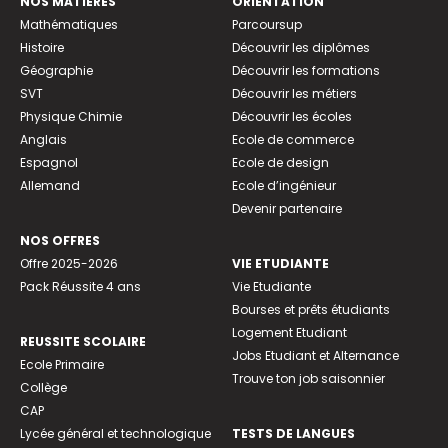
NOS MATIÈRES
ORIENTATION
Mathématiques
Parcoursup
Histoire
Découvrir les diplômes
Géographie
Découvrir les formations
SVT
Découvrir les métiers
Physique Chimie
Découvrir les écoles
Anglais
Ecole de commerce
Espagnol
Ecole de design
Allemand
Ecole d’ingénieur
Devenir partenaire
NOS OFFRES
Offre 2025-2026
VIE ETUDIANTE
Pack Réussite 4 ans
Vie Etudiante
Bourses et prêts étudiants
Logement Etudiant
REUSSITE SCOLAIRE
Jobs Etudiant et Alternance
Ecole Primaire
Trouve ton job saisonnier
Collège
CAP
Lycée général et technologique
TESTS DE LANGUES