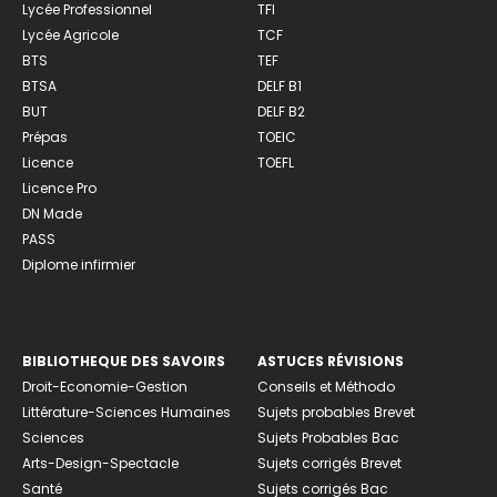
Lycée Professionnel
TFI
Lycée Agricole
TCF
BTS
TEF
BTSA
DELF B1
BUT
DELF B2
Prépas
TOEIC
Licence
TOEFL
Licence Pro
DN Made
PASS
Diplome infirmier
BIBLIOTHEQUE DES SAVOIRS
ASTUCES RÉVISIONS
Droit-Economie-Gestion
Conseils et Méthodo
Littérature-Sciences Humaines
Sujets probables Brevet
Sciences
Sujets Probables Bac
Arts-Design-Spectacle
Sujets corrigés Brevet
Santé
Sujets corrigés Bac