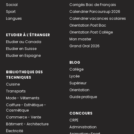
Social
Corrigés Bac de Français
Sport
Calendrier Parcoursup 2026
Langues
Calendrier vacances scolaires
Orientation Post Bac
Orientation Post Collège
ETUDIER À L’ÉTRANGER
Mon master
Etudier au Canada
Grand Oral 2026
Etudier en Suisse
Etudier en Espagne
BLOG
Collège
BIBLIOTHEQUE DES
Lycée
TECHNIQUES
Supérieur
Cuisine
Orientation
Transports
Guide pratique
Mode - Vêtements
Coiffure - Esthétique -
Cosmétique
CONCOURS
Commerce - Vente
CRPE
Bâtiment - Architecture
Administration
Électricité
Animation-Sport