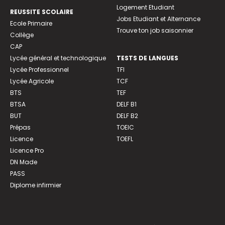
Logement Etudiant
REUSSITE SCOLAIRE
Jobs Etudiant et Alternance
Ecole Primaire
Trouve ton job saisonnier
Collège
CAP
Lycée général et technologique
TESTS DE LANGUES
Lycée Professionnel
TFI
Lycée Agricole
TCF
BTS
TEF
BTSA
DELF B1
BUT
DELF B2
Prépas
TOEIC
Licence
TOEFL
Licence Pro
DN Made
PASS
Diplome infirmier