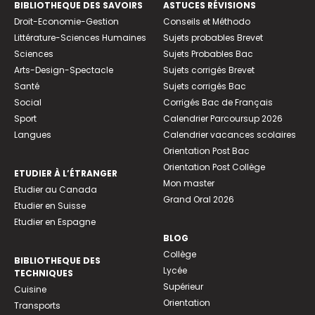
BIBLIOTHEQUE DES SAVOIRS
ASTUCES RÉVISIONS
Droit-Economie-Gestion
Conseils et Méthodo
Littérature-Sciences Humaines
Sujets probables Brevet
Sciences
Sujets Probables Bac
Arts-Design-Spectacle
Sujets corrigés Brevet
Santé
Sujets corrigés Bac
Social
Corrigés Bac de Français
Sport
Calendrier Parcoursup 2026
Langues
Calendrier vacances scolaires
Orientation Post Bac
Orientation Post Collège
ETUDIER À L’ÉTRANGER
Mon master
Etudier au Canada
Grand Oral 2026
Etudier en Suisse
Etudier en Espagne
BLOG
Collège
BIBLIOTHEQUE DES
Lycée
TECHNIQUES
Supérieur
Cuisine
Orientation
Transports