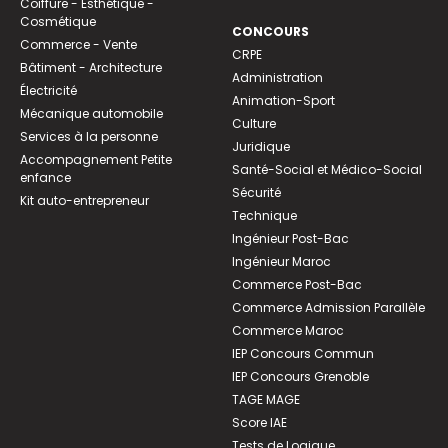
Coiffure - Esthétique -
Cosmétique
CONCOURS
Commerce - Vente
CRPE
Bâtiment - Architecture
Administration
Électricité
Animation-Sport
Mécanique automobile
Culture
Services à la personne
Juridique
Accompagnement Petite
Santé-Social et Médico-Social
enfance
Sécurité
Kit auto-entrepreneur
Technique
Ingénieur Post-Bac
Ingénieur Maroc
Commerce Post-Bac
Commerce Admission Parallèle
Commerce Maroc
IEP Concours Commun
IEP Concours Grenoble
TAGE MAGE
Score IAE
Tests de Logique