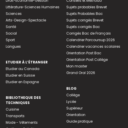
Droit-Economie-Gestion
Conseils et Méthodo
Littérature-Sciences Humaines
Sujets probables Brevet
Sciences
Sujets Probables Bac
Arts-Design-Spectacle
Sujets corrigés Brevet
Santé
Sujets corrigés Bac
Social
Corrigés Bac de Français
Sport
Calendrier Parcoursup 2026
Langues
Calendrier vacances scolaires
Orientation Post Bac
Orientation Post Collège
ETUDIER À L’ÉTRANGER
Mon master
Etudier au Canada
Grand Oral 2026
Etudier en Suisse
Etudier en Espagne
BLOG
Collège
BIBLIOTHEQUE DES
Lycée
TECHNIQUES
Supérieur
Cuisine
Orientation
Transports
Guide pratique
Mode - Vêtements