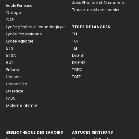
Jobs Etudiant et Alternance
Ecole Primaire
Trouve ton job saisonnier
Collège
CAP
Lycée général et technologique
TESTS DE LANGUES
Lycée Professionnel
TFI
Lycée Agricole
TCF
BTS
TEF
BTSA
DELF B1
BUT
DELF B2
Prépas
TOEIC
Licence
TOEFL
Licence Pro
DN Made
PASS
Diplome infirmier
BIBLIOTHEQUE DES SAVOIRS
ASTUCES RÉVISIONS