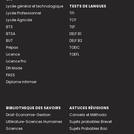
Lycée général et technologique
TESTS DE LANGUES
Lycée Professionnel
TFI
Lycée Agricole
TCF
BTS
TEF
BTSA
DELF B1
BUT
DELF B2
Prépas
TOEIC
Licence
TOEFL
Licence Pro
DN Made
PASS
Diplome infirmier
BIBLIOTHEQUE DES SAVOIRS
ASTUCES RÉVISIONS
Droit-Economie-Gestion
Conseils et Méthodo
Littérature-Sciences Humaines
Sujets probables Brevet
Sciences
Sujets Probables Bac