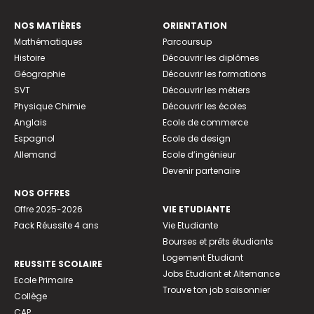
NOS MATIÈRES
ORIENTATION
Mathématiques
Parcoursup
Histoire
Découvrir les diplômes
Géographie
Découvrir les formations
SVT
Découvrir les métiers
Physique Chimie
Découvrir les écoles
Anglais
Ecole de commerce
Espagnol
Ecole de design
Allemand
Ecole d’ingénieur
Devenir partenaire
NOS OFFRES
Offre 2025-2026
VIE ETUDIANTE
Pack Réussite 4 ans
Vie Etudiante
Bourses et prêts étudiants
Logement Etudiant
REUSSITE SCOLAIRE
Jobs Etudiant et Alternance
Ecole Primaire
Trouve ton job saisonnier
Collège
CAP