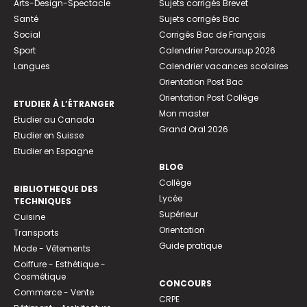
Arts-Design-Spectacle
Sujets corrigés Brevet
Santé
Sujets corrigés Bac
Social
Corrigés Bac de Français
Sport
Calendrier Parcoursup 2026
Langues
Calendrier vacances scolaires
Orientation Post Bac
Orientation Post Collège
ETUDIER À L’ÉTRANGER
Mon master
Etudier au Canada
Grand Oral 2026
Etudier en Suisse
Etudier en Espagne
BLOG
Collège
BIBLIOTHEQUE DES
Lycée
TECHNIQUES
Supérieur
Cuisine
Orientation
Transports
Guide pratique
Mode - Vêtements
Coiffure - Esthétique -
Cosmétique
CONCOURS
Commerce - Vente
CRPE