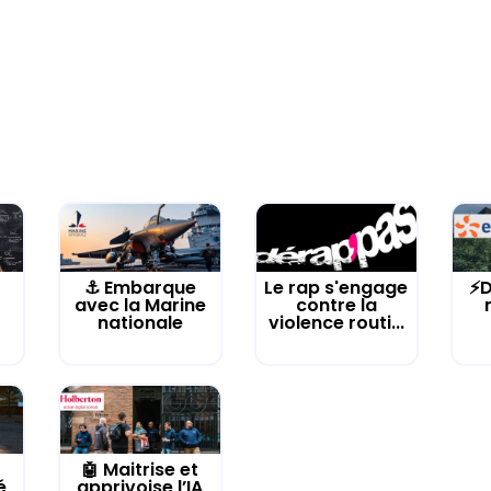
⚓️ Embarque
Le rap s'engage
⚡D
avec la Marine
contre la
nationale
violence routi...
🤖 Maitrise et
é
apprivoise l’IA