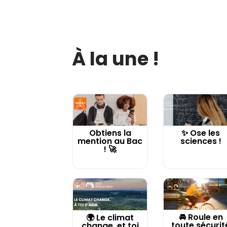
À la une !
Obtiens la
✨ Ose les
mention au Bac
sciences !
! 🚀
🚘 Roule en
🌍 Le climat
toute sécurit
change, et toi