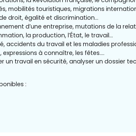
lorations, la Révolution française, le compagn
és, mobilités touristiques, migrations internati
 de droit, égalité et discrimination…
nnement d’une entreprise, mutations de la relat
mation, la production, l’État, le travail…
ité, accidents du travail et les maladies profess
, expressions à connaître, les fêtes….
er un travail en sécurité, analyser un dossier t
onibles :