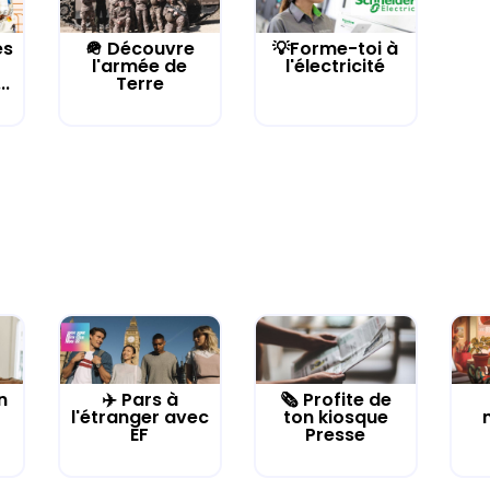
es
🪖 Découvre
💡Forme-toi à
l'armée de
l'électricité
..
Terre
n
✈️ Pars à
🗞️ Profite de
l'étranger avec
ton kiosque
EF
Presse