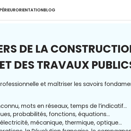
PÉRIEUR
ORIENTATION
BLOG
ERS DE LA CONSTRUCTIO
ET DES TRAVAUX PUBLI
ofessionnelle et maîtriser l
es savoirs fondame
nconnu, mots en réseaux, temps de l’indicatif…
ques, probabilités, fonctions, équations…
, électricité, mécanique, thermique, optique…