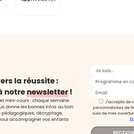
Je suis...
ers la réussite :
Programme en c
à notre
newsletter
!
 et mini-cours : chaque semaine
J'accepte de 
ous donne les bonnes infos au bon
personnalisées de N
s pédagogiques, décryptage,
suivi de mes ouverture
En
és pour accompagner vos enfants
RECEVOI