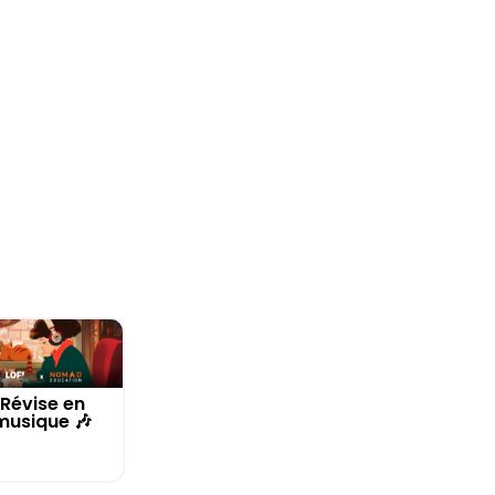
Révise en
musique 🎶