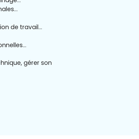
onnage…
onales…
ion de travail…
ionnelles…
echnique, gérer son