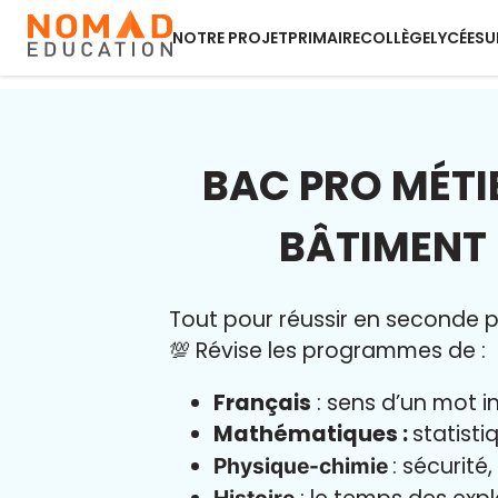
NOTRE PROJET
PRIMAIRE
COLLÈGE
LYCÉE
SU
BAC PRO MÉTI
BÂTIMENT 
Tout pour réussir en seconde pr
💯 Révise les programmes de :
Français
: sens d’un mot i
Mathématiques :
statisti
: sécurité
Physique-chimie