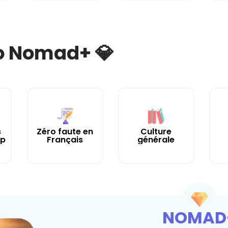
bo Nomad+ 💎
Culture
s
Zéro faute en
générale
up
Français
NOMAD