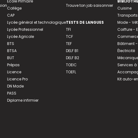
Ecole Primaire
BIBLIOTH
sion
Trouve ton job saisonnier
Collège
Cuisine
CAP
Transports
Lycée général et technologique
TESTS DE LANGUES
Mode - Vê
Lycée Professionnel
TFI
Coiffure -
Lycée Agricole
TCF
Commerce 
BTS
TEF
Bâtiment -
BTSA
DELF B1
Électricité
BUT
DELF B2
Mécanique
Prépas
TOEIC
Services à
Licence
TOEFL
Accompagn
Licence Pro
Kit auto-e
DN Made
PASS
Diplome infirmier