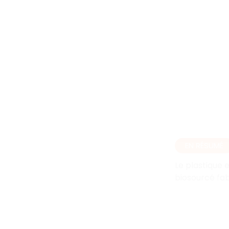
EN RÉSUMÉ
Le plastique 
biosourcé fab