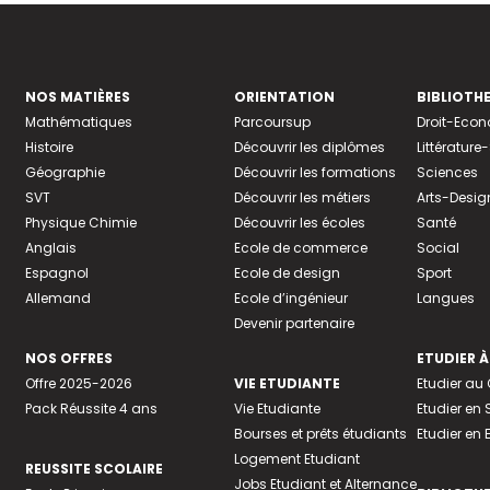
NOS MATIÈRES
ORIENTATION
BIBLIOTH
Mathématiques
Parcoursup
Droit-Eco
Histoire
Découvrir les diplômes
Littératur
Géographie
Découvrir les formations
Sciences
SVT
Découvrir les métiers
Arts-Desig
Physique Chimie
Découvrir les écoles
Santé
Anglais
Ecole de commerce
Social
Espagnol
Ecole de design
Sport
Allemand
Ecole d’ingénieur
Langues
Devenir partenaire
NOS OFFRES
ETUDIER À
Offre 2025-2026
VIE ETUDIANTE
Etudier a
Pack Réussite 4 ans
Vie Etudiante
Etudier en 
Bourses et prêts étudiants
Etudier en
Logement Etudiant
REUSSITE SCOLAIRE
Jobs Etudiant et Alternance