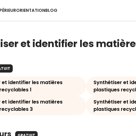
PÉRIEUR
ORIENTATION
BLOG
iser et identifier les matiè
ATUIT
 et identifier les matières
Synthétiser et id
recyclables 1
plastiques recyc
 et identifier les matières
Synthétiser et id
recyclables 3
plastiques recyc
ours
GRATUIT