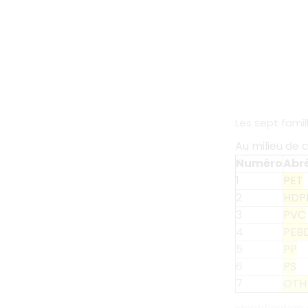
Les sept famil
Au milieu de 
Numéro
Abr
1
PET
2
HDP
3
PVC
4
PEB
5
PP
6
PS
7
OTH
Identification