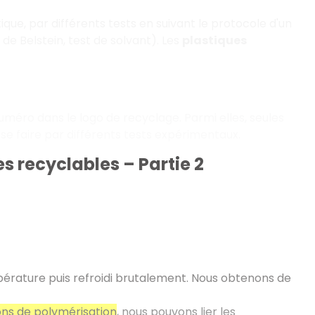
ue, par différents tests en suivant le protocole d'un
 de Belstein, test de solvant). Les
plastiques
numéro dans le logo de recyclage. Parmi elles, seules
 se faire par différents tests expérimentaux.
ues recyclables – Partie 2
pérature puis refroidi brutalement. Nous obtenons de
ons de polymérisation
, nous pouvons lier les