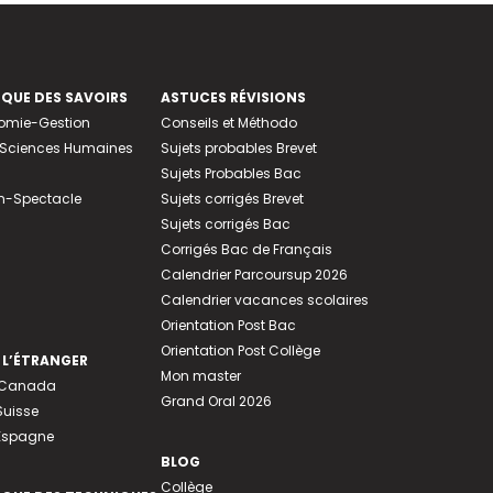
EQUE DES SAVOIRS
ASTUCES RÉVISIONS
nomie-Gestion
Conseils et Méthodo
e-Sciences Humaines
Sujets probables Brevet
Sujets Probables Bac
n-Spectacle
Sujets corrigés Brevet
Sujets corrigés Bac
Corrigés Bac de Français
Calendrier Parcoursup 2026
Calendrier vacances scolaires
Orientation Post Bac
Orientation Post Collège
 L’ÉTRANGER
Mon master
u Canada
Grand Oral 2026
Suisse
 Espagne
BLOG
Collège