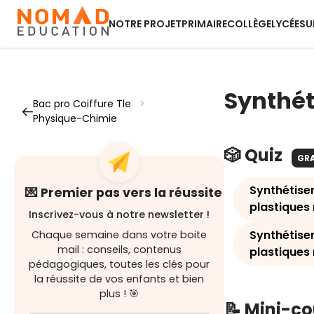
NOTRE PROJET
PRIMAIRE
COLLÈGE
LYCÉE
SU
Synthét
Bac pro Coiffure Tle
>
Physique-Chimie
🎲 Quiz
GR
Synthétiser
💌 Premier pas vers la réussite
plastiques 
Inscrivez-vous à notre newsletter !
Synthétiser
Chaque semaine dans votre boite
mail : conseils, contenus
plastiques 
pédagogiques, toutes les clés pour
la réussite de vos enfants et bien
plus ! 🎯
📝 Mini-c