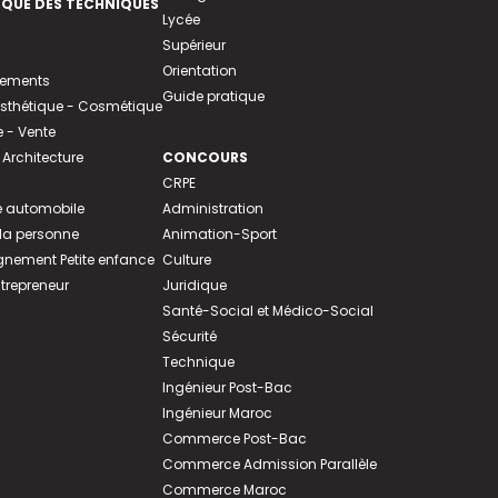
EQUE DES TECHNIQUES
Lycée
Supérieur
Orientation
tements
Guide pratique
 Esthétique - Cosmétique
- Vente
 Architecture
CONCOURS
CRPE
 automobile
Administration
 la personne
Animation-Sport
ement Petite enfance
Culture
ntrepreneur
Juridique
Santé-Social et Médico-Social
Sécurité
Technique
Ingénieur Post-Bac
Ingénieur Maroc
Commerce Post-Bac
Commerce Admission Parallèle
Commerce Maroc