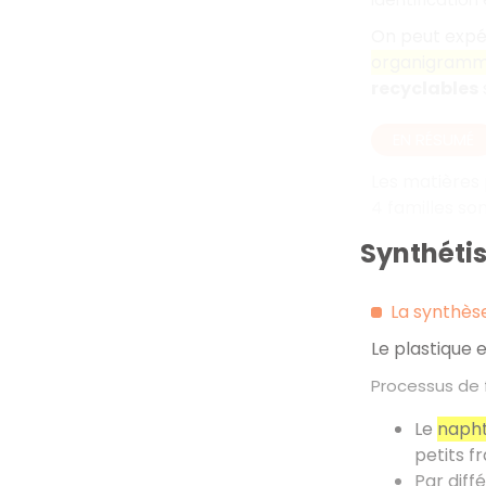
On peut expér
organigramme
recyclables
EN RÉSUMÉ
Les matières 
4 familles so
Synthétis
La synthèse
Le plastique 
Processus de 
Le
naph
petits 
Par diff