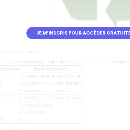
JE M’INSCRIS POUR ACCÉDER GRATUIT
les de plastiques
ce logo un
numéro
indique la famille d'appartenance de la
éviation
Nom complet
Polyéthylène téréphtalate
E
Polyéthylène haute densité
Polychlorure de vinyle
D
Polyéthylène basse densité
Polypropylène
Polystyrène
ER
Autres
 et recyclage