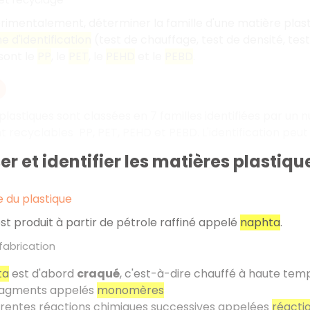
imentalement, déterminer la famille d'une matière plastiq
 d'identification
(test de chauffage, test de densité, test
sont le
PP
, le
PET
, le
PEHD
et le
PEBD
.
plastiques sont classées en 7 familles identifiées par un 
nt recyclables PP, PET, PEHD et PEBD. L'identification peut
er et identifier les matières plastiq
 du plastique
est produit à partir de pétrole raffiné appelé
naphta
.
fabrication
ta
est d'abord
craqué
, c'est-à-dire chauffé à haute tem
fragments appelés
monomères
érentes réactions chimiques successives appelées
réacti