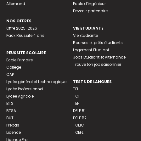
Allemand
Ecole d’ingénieur
Devenir partenaire
NOS OFFRES
Offre 2025-2026
VIE ETUDIANTE
Pack Réussite 4 ans
Vie Etudiante
Bourses et prêts étudiants
Logement Etudiant
REUSSITE SCOLAIRE
Jobs Etudiant et Alternance
Ecole Primaire
Trouve ton job saisonnier
Collège
CAP
Lycée général et technologique
TESTS DE LANGUES
Lycée Professionnel
TFI
Lycée Agricole
TCF
BTS
TEF
BTSA
DELF B1
BUT
DELF B2
Prépas
TOEIC
Licence
TOEFL
Licence Pro