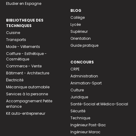
Etudier en Espagne
BLOG
Collège
BIBLIOTHEQUE DES
Lycée
TECHNIQUES
Supérieur
Cuisine
Orientation
Transports
Guide pratique
Mode - Vêtements
Coiffure - Esthétique -
Cosmétique
CONCOURS
Commerce - Vente
CRPE
Bâtiment - Architecture
Administration
Électricité
Animation-Sport
Mécanique automobile
Culture
Services à la personne
Juridique
Accompagnement Petite
Santé-Social et Médico-Social
enfance
Sécurité
Kit auto-entrepreneur
Technique
Ingénieur Post-Bac
Ingénieur Maroc