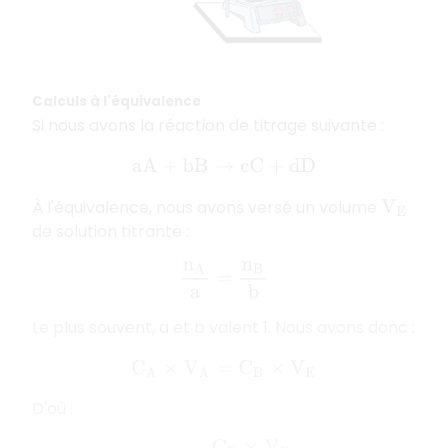
Calculs à l'équivalence
Si nous avons la réaction de titrage suivante :
a
A
+
b
B
→
c
C
+
d
D
À l'équivalence, nous avons versé un volume
V
E
de solution titrante :
n
A
a
=
n
B
b
Le plus souvent, a et b valent 1. Nous avons donc :
C
A
×
V
A
=
C
B
×
V
E
D'où :