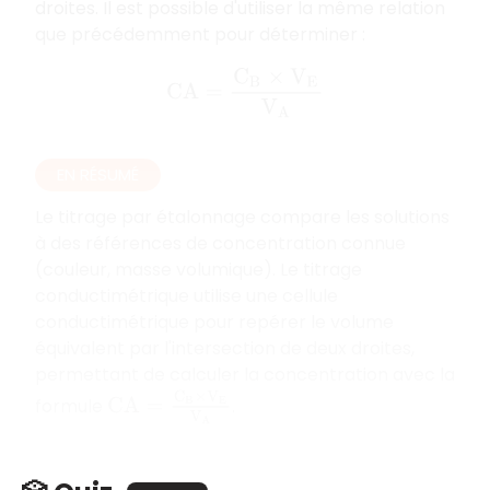
droites. Il est possible d'utiliser la même relation
que précédemment pour déterminer :
C
A
=
C
B
×
V
E
V
A
EN RÉSUMÉ
Le titrage par étalonnage compare les solutions
à des références de concentration connue
(couleur, masse volumique). Le titrage
conductimétrique utilise une cellule
conductimétrique pour repérer le volume
équivalent par l'intersection de deux droites,
permettant de calculer la concentration avec la
C
A
=
C
B
×
V
E
V
A
formule
.