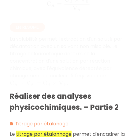
C
A
=
C
B
×
V
E
V
A
EN RÉSUMÉ
La solubilité permet l'extraction d'un soluté par
décantation avec un solvant non miscible. Le
titrage colorimétrique détermine la
concentration d'une solution par réaction
chimique, avec l'équivalence détectée par
changement de couleur. À l'équivalence :
.
C
A
×
V
A
=
C
B
×
V
E
Réaliser des analyses
physicochimiques. – Partie 2
Titrage par étalonage
Le
titrage par étalonnage
permet d'encadrer la