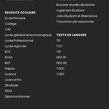
Bourses et prêts étudiants
Logement Etudiant
REUSSITE SCOLAIRE
Jobs Etudiant et Alternance
Ecole Primaire
Trouve ton job saisonnier
Collège
CAP
Lycée général et technologique
TESTS DE LANGUES
Lycée Professionnel
TFI
Lycée Agricole
TCF
BTS
TEF
BTSA
DELF B1
BUT
DELF B2
Prépas
TOEIC
Licence
TOEFL
Licence Pro
DN Made
PASS
Diplome infirmier