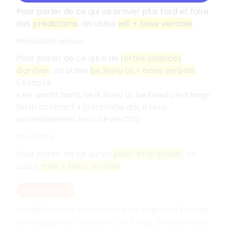
Pour parler de ce qui va arriver plus tard et faire
des
prédictions
, on utilise
will + base verbale
.
Probabilité élevée
Pour parler de ce qui a de
fortes chances
d'arriver
, on utilise
be likely to + base verbale
.
Exemple
« He works hard, he is likely to be hired on a long-
term contract » (il travaille dur, il sera
probablement recruté en CDI)
Possibilité
Pour parler de ce qui va
peut-être arriver
, on
utilise
may + base verbale
.
EN RÉSUMÉ
Les différentes structures pour exprimer l'avenir
en anglais sont : présent be + ving (événements