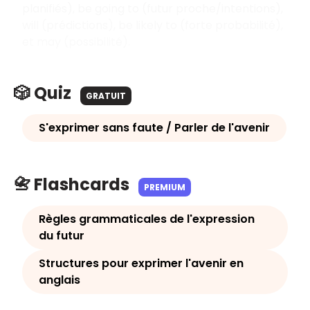
planifiés), be going to (futur proche/intentions),
will (prédictions), be likely to (forte probabilité),
et may (possibilité).
🎲 Quiz
GRATUIT
S'exprimer sans faute / Parler de l'avenir
📇 Flashcards
PREMIUM
Règles grammaticales de l'expression
du futur
Structures pour exprimer l'avenir en
anglais