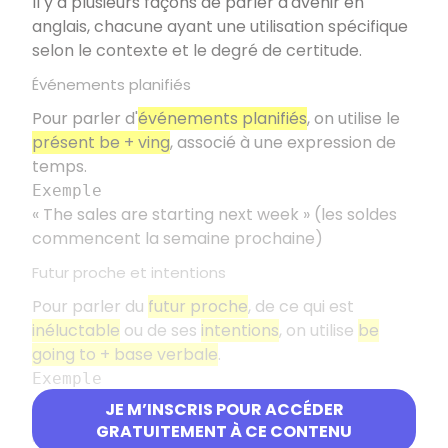
Il y a plusieurs façons de parler d'avenir en
anglais, chacune ayant une utilisation spécifique
selon le contexte et le degré de certitude.
Événements planifiés
Pour parler d'
événements planifiés
, on utilise le
présent be + ving
, associé à une expression de
temps.
Exemple
« The sales are starting next week » (les soldes
commencent la semaine prochaine)
Futur proche et intentions
Pour parler du
futur proche
, de ce qui est
inéluctable
ou de ses
intentions
, on utilise
be
going to + base verbale
.
Exemple
« After my exams, I'm going to look for a job »
JE M’INSCRIS POUR ACCÉDER
GRATUITEMENT À CE CONTENU
Prédictions et événements futurs