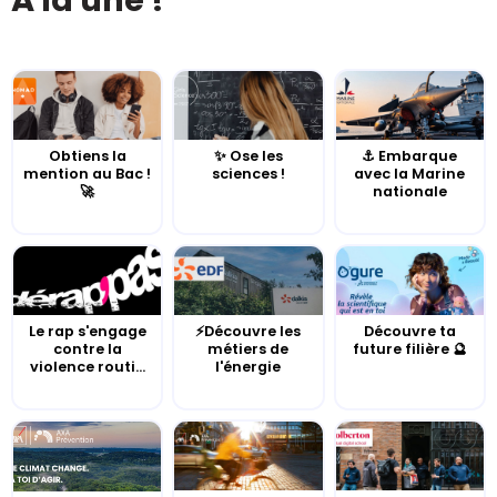
À la une !
Obtiens la
✨ Ose les
⚓️ Embarque
mention au Bac !
sciences !
avec la Marine
🚀
nationale
Le rap s'engage
⚡Découvre les
Découvre ta
contre la
métiers de
future filière 🔮
violence routi...
l'énergie