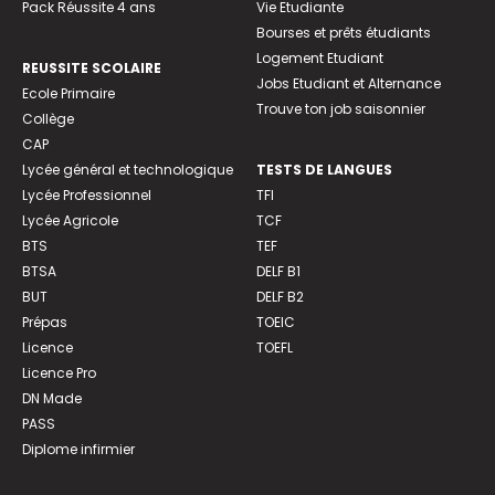
Pack Réussite 4 ans
Vie Etudiante
Bourses et prêts étudiants
Logement Etudiant
REUSSITE SCOLAIRE
Jobs Etudiant et Alternance
Ecole Primaire
Trouve ton job saisonnier
Collège
CAP
Lycée général et technologique
TESTS DE LANGUES
Lycée Professionnel
TFI
Lycée Agricole
TCF
BTS
TEF
BTSA
DELF B1
BUT
DELF B2
Prépas
TOEIC
Licence
TOEFL
Licence Pro
DN Made
PASS
Diplome infirmier