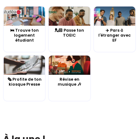
🛌 Trouve ton
💂🏻 Passe ton
✈️ Pars à
logement
TOEIC
l'étranger avec
étudiant
EF
🗞️ Profite de ton
Révise en
kiosque Presse
musique 🎶