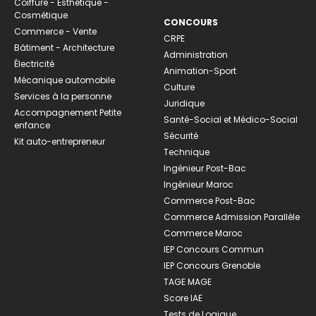
Coiffure - Esthétique -
Cosmétique
CONCOURS
Commerce - Vente
CRPE
Bâtiment - Architecture
Administration
Électricité
Animation-Sport
Mécanique automobile
Culture
Services à la personne
Juridique
Accompagnement Petite
Santé-Social et Médico-Social
enfance
Sécurité
Kit auto-entrepreneur
Technique
Ingénieur Post-Bac
Ingénieur Maroc
Commerce Post-Bac
Commerce Admission Parallèle
Commerce Maroc
IEP Concours Commun
IEP Concours Grenoble
TAGE MAGE
Score IAE
Tests de Logique