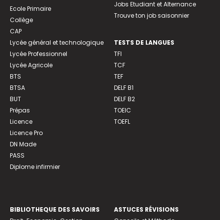
Jobs Etudiant et Alternance
Ecole Primaire
Trouve ton job saisonnier
Collège
CAP
Lycée général et technologique
TESTS DE LANGUES
Lycée Professionnel
TFI
Lycée Agricole
TCF
BTS
TEF
BTSA
DELF B1
BUT
DELF B2
Prépas
TOEIC
Licence
TOEFL
Licence Pro
DN Made
PASS
Diplome infirmier
BIBLIOTHEQUE DES SAVOIRS
ASTUCES RÉVISIONS