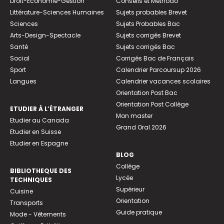
Droit-Economie-Gestion
Conseils et Méthodo
Littérature-Sciences Humaines
Sujets probables Brevet
Sciences
Sujets Probables Bac
Arts-Design-Spectacle
Sujets corrigés Brevet
Santé
Sujets corrigés Bac
Social
Corrigés Bac de Français
Sport
Calendrier Parcoursup 2026
Langues
Calendrier vacances scolaires
Orientation Post Bac
Orientation Post Collège
ETUDIER À L’ÉTRANGER
Mon master
Etudier au Canada
Grand Oral 2026
Etudier en Suisse
Etudier en Espagne
BLOG
Collège
BIBLIOTHEQUE DES
Lycée
TECHNIQUES
Supérieur
Cuisine
Orientation
Transports
Guide pratique
Mode - Vêtements