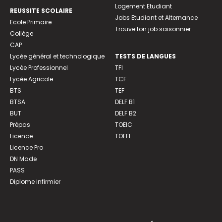
Logement Etudiant
REUSSITE SCOLAIRE
Jobs Etudiant et Alternance
Ecole Primaire
Trouve ton job saisonnier
Collège
CAP
Lycée général et technologique
TESTS DE LANGUES
Lycée Professionnel
TFI
Lycée Agricole
TCF
BTS
TEF
BTSA
DELF B1
BUT
DELF B2
Prépas
TOEIC
Licence
TOEFL
Licence Pro
DN Made
PASS
Diplome infirmier