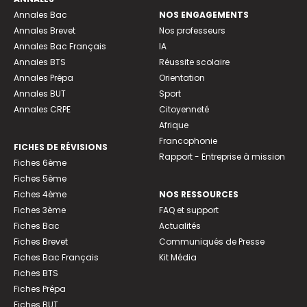
Annales Bac
NOS ENGAGEMENTS
Annales Brevet
Nos professeurs
Annales Bac Français
IA
Annales BTS
Réussite scolaire
Annales Prépa
Orientation
Annales BUT
Sport
Annales CRPE
Citoyenneté
Afrique
Francophonie
FICHES DE RÉVISIONS
Rapport - Entreprise à mission
Fiches 6ème
Fiches 5ème
Fiches 4ème
NOS RESSOURCES
Fiches 3ème
FAQ et support
Fiches Bac
Actualités
Fiches Brevet
Communiqués de Presse
Fiches Bac Français
Kit Média
Fiches BTS
Fiches Prépa
Fiches BUT