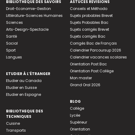
BIBLIOTHEQUE DES SAVOIRS
ASTUCES RÉVISIONS
Droit-Economie-Gestion
Conseils et Méthodo
Littérature-Sciences Humaines
Sujets probables Brevet
Sciences
Sujets Probables Bac
Arts-Design-Spectacle
Sujets corrigés Brevet
Santé
Sujets corrigés Bac
Social
Corrigés Bac de Français
Sport
Calendrier Parcoursup 2026
Langues
Calendrier vacances scolaires
Orientation Post Bac
Orientation Post Collège
ETUDIER À L’ÉTRANGER
Mon master
Etudier au Canada
Grand Oral 2026
Etudier en Suisse
Etudier en Espagne
BLOG
Collège
BIBLIOTHEQUE DES
Lycée
TECHNIQUES
Supérieur
Cuisine
Orientation
Transports