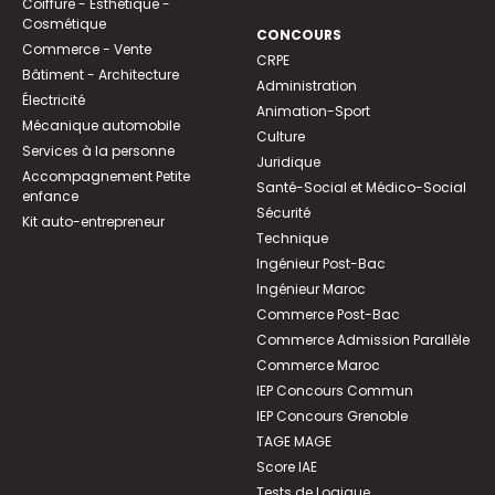
Coiffure - Esthétique -
Cosmétique
CONCOURS
Commerce - Vente
CRPE
Bâtiment - Architecture
Administration
Électricité
Animation-Sport
Mécanique automobile
Culture
Services à la personne
Juridique
Accompagnement Petite
Santé-Social et Médico-Social
enfance
Sécurité
Kit auto-entrepreneur
Technique
Ingénieur Post-Bac
Ingénieur Maroc
Commerce Post-Bac
Commerce Admission Parallèle
Commerce Maroc
IEP Concours Commun
IEP Concours Grenoble
TAGE MAGE
Score IAE
Tests de Logique