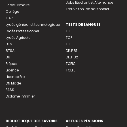
Jobs Etudiant et Alternance
Ecole Primaire
Trouve ton job saisonnier
Collège
CAP
Lycée général et technologique
TESTS DE LANGUES
Lycée Professionnel
TFI
Lycée Agricole
TCF
BTS
TEF
BTSA
DELF B1
BUT
DELF B2
Prépas
TOEIC
Licence
TOEFL
Licence Pro
DN Made
PASS
Diplome infirmier
BIBLIOTHEQUE DES SAVOIRS
ASTUCES RÉVISIONS