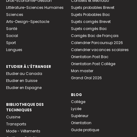
Droit-Economie-Gestion
Conseils et Méthodo
Littérature-Sciences Humaines
Sujets probables Brevet
Sciences
Sujets Probables Bac
Arts-Design-Spectacle
Sujets corrigés Brevet
Santé
Sujets corrigés Bac
Social
Corrigés Bac de Français
Sport
Calendrier Parcoursup 2026
Langues
Calendrier vacances scolaires
Orientation Post Bac
Orientation Post Collège
ETUDIER À L’ÉTRANGER
Mon master
Etudier au Canada
Grand Oral 2026
Etudier en Suisse
Etudier en Espagne
BLOG
Collège
BIBLIOTHEQUE DES
Lycée
TECHNIQUES
Supérieur
Cuisine
Orientation
Transports
Guide pratique
Mode - Vêtements