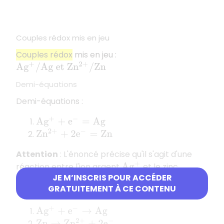
Couples rédox mis en jeu
Couples rédox
mis en jeu :
A
g
+
/
A
g
e
t
Z
n
2
+
/
Z
n
Demi-équations
Demi-équations :
A
g
+
+
e
−
=
A
g
Z
n
2
+
+
2
e
−
=
Z
n
Attention
: L'énoncé précise qu'il s'agit d'une
réaction entre l'ion argent
et le zinc
A
g
+
JE M’INSCRIS POUR ACCÉDER
métallique Zn. Il faut donc écrire les demi-
GRATUITEMENT À CE CONTENU
équations dans le
sens de la réaction
:
A
g
+
+
e
−
→
A
g