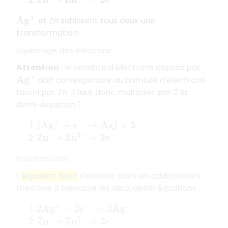
Z
n
→
Z
n
2
+
+
2
e
−
et Zn subissent tous deux une
A
g
+
transformation.
Équilibrage des électrons
Attention
: le nombre d'électrons captés par
doit correspondre au nombre d'électrons
A
g
+
fourni par Zn. Il faut donc multiplier par 2 la
demi-équation 1 :
(
A
g
+
+
e
−
→
A
g
)
×
2
Z
n
→
Z
n
2
+
+
2
e
−
Équation bilan
L'
équation bilan
s'obtient alors en additionnant
membre à membre les deux demi-équations :
2
A
g
+
+
2
e
−
→
2
A
g
Z
n
→
Z
n
2
+
+
2
e
−