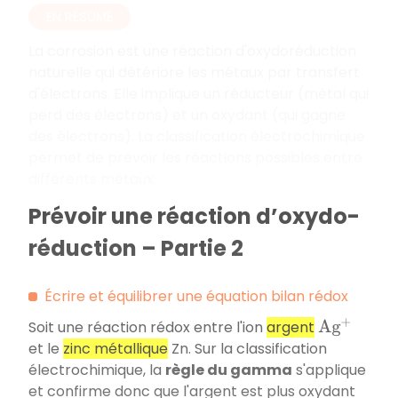
EN RÉSUMÉ
La corrosion est une réaction d'oxydoréduction
naturelle qui détériore les métaux par transfert
d'électrons. Elle implique un réducteur (métal qui
perd des électrons) et un oxydant (qui gagne
des électrons). La classification électrochimique
permet de prévoir les réactions possibles entre
différents métaux.
Prévoir une réaction d’oxydo-
réduction – Partie 2
Écrire et équilibrer une équation bilan rédox
Soit une réaction rédox entre l'ion
argent
A
g
+
et le
zinc métallique
Zn. Sur la classification
électrochimique, la
règle du gamma
s'applique
et confirme donc que l'argent est plus oxydant