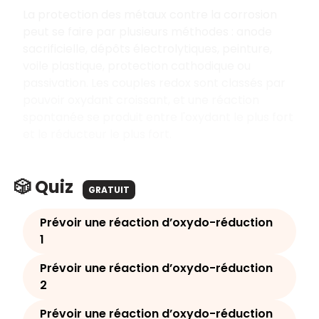
La protection des métaux contre la corrosion
peut se faire par plusieurs méthodes : anode
sacrificielle, dépôts électrolytiques, peinture,
voile plastique, protection cathodique ou
passivation. Les couples redox sont classés par
pouvoir oxydant croissant, et une réaction
spontanée se produit entre l'oxydant le plus fort
et le réducteur le plus fort.
🎲 Quiz
GRATUIT
Prévoir une réaction d’oxydo-réduction
1
Prévoir une réaction d’oxydo-réduction
2
Prévoir une réaction d’oxydo-réduction