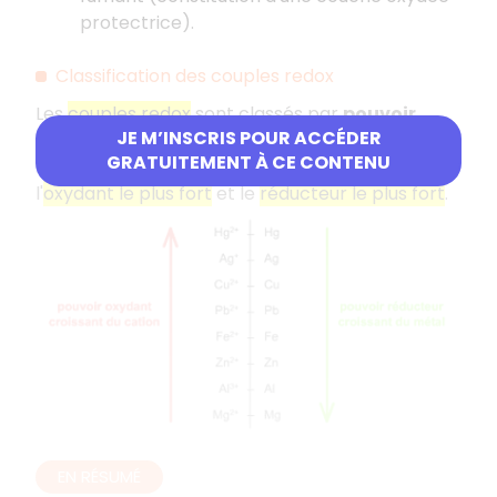
protectrice).
Classification des couples redox
Les
couples redox
sont classés par
pouvoir
JE M’INSCRIS POUR ACCÉDER
oxydant croissant
. Une réaction d'oxydo-
GRATUITEMENT À CE CONTENU
réduction spontanée se fera donc entre
l'
oxydant le plus fort
et le
réducteur le plus fort
.
EN RÉSUMÉ