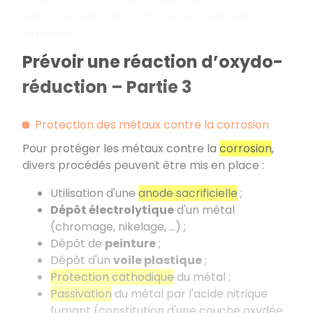
subit une réduction, celle qui les cède subit une
oxydation.
Prévoir une réaction d’oxydo-
réduction – Partie 3
Protection des métaux contre la corrosion
Pour protéger les métaux contre la
corrosion
,
divers procédés peuvent être mis en place :
Utilisation d'une
anode sacrificielle
;
Dépôt électrolytique
d'un métal
(chromage, nikelage, ...) ;
Dépôt de
peinture
;
Dépôt d'un
voile plastique
;
Protection cathodique
du métal ;
Passivation
du métal par l'acide nitrique
fumant (constitution d'une couche oxydée