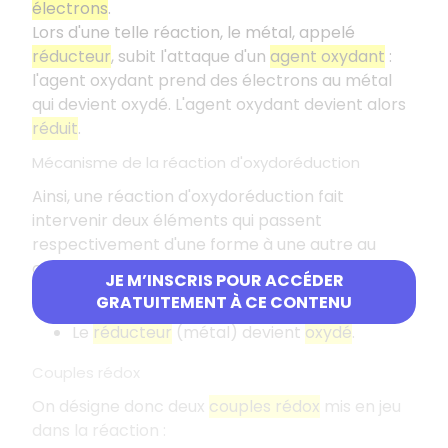
électrons
.
Lors d'une telle réaction, le métal, appelé
réducteur
, subit l'attaque d'un
agent oxydant
:
l'agent oxydant prend des électrons au métal
qui devient oxydé. L'agent oxydant devient alors
réduit
.
Mécanisme de la réaction d'oxydoréduction
Ainsi, une réaction d'oxydoréduction fait
intervenir deux éléments qui passent
respectivement d'une forme à une autre au
cours de la réaction :
JE M’INSCRIS POUR ACCÉDER
GRATUITEMENT À CE CONTENU
L'
oxydant
devient
réduit
;
Le
réducteur
(métal) devient
oxydé
.
Couples rédox
On désigne donc deux
couples rédox
mis en jeu
dans la réaction :