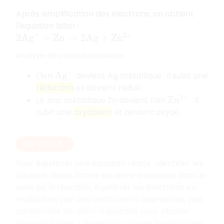
Après simplification des électrons, on obtient
l'équation bilan :
2
A
g
+
+
Z
n
→
2
A
g
+
Z
n
2
+
Analyse des transformations
L'ion
devient Ag métallique : il subit une
A
g
+
réduction
et devient réduit.
Le zinc métallique Zn devient l'ion
: il
Z
n
2
+
subit une
oxydation
et devient oxydé.
EN RÉSUMÉ
Pour équilibrer une équation rédox : identifier les
couples rédox, écrire les demi-équations dans le
sens de la réaction, équilibrer les électrons en
multipliant par des coefficients appropriés, puis
additionner les demi-équations pour obtenir
l'équation bilan. L'espèce qui capte les électrons