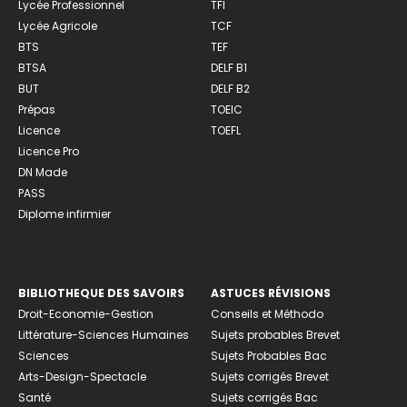
Lycée Professionnel
TFI
Lycée Agricole
TCF
BTS
TEF
BTSA
DELF B1
BUT
DELF B2
Prépas
TOEIC
Licence
TOEFL
Licence Pro
DN Made
PASS
Diplome infirmier
BIBLIOTHEQUE DES SAVOIRS
ASTUCES RÉVISIONS
Droit-Economie-Gestion
Conseils et Méthodo
Littérature-Sciences Humaines
Sujets probables Brevet
Sciences
Sujets Probables Bac
Arts-Design-Spectacle
Sujets corrigés Brevet
Santé
Sujets corrigés Bac