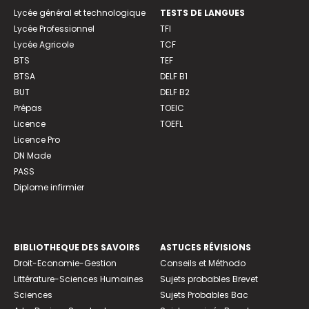
Lycée général et technologique
TESTS DE LANGUES
Lycée Professionnel
TFI
Lycée Agricole
TCF
BTS
TEF
BTSA
DELF B1
BUT
DELF B2
Prépas
TOEIC
Licence
TOEFL
Licence Pro
DN Made
PASS
Diplome infirmier
BIBLIOTHEQUE DES SAVOIRS
ASTUCES RÉVISIONS
Droit-Economie-Gestion
Conseils et Méthodo
Littérature-Sciences Humaines
Sujets probables Brevet
Sciences
Sujets Probables Bac