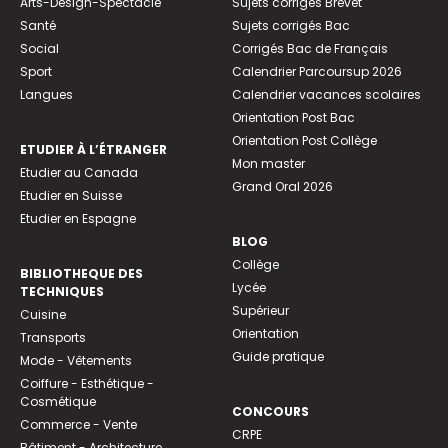
Arts-Design-Spectacle
Sujets corrigés Brevet
Santé
Sujets corrigés Bac
Social
Corrigés Bac de Français
Sport
Calendrier Parcoursup 2026
Langues
Calendrier vacances scolaires
Orientation Post Bac
Orientation Post Collège
ETUDIER À L’ÉTRANGER
Mon master
Etudier au Canada
Grand Oral 2026
Etudier en Suisse
Etudier en Espagne
BLOG
Collège
BIBLIOTHEQUE DES
Lycée
TECHNIQUES
Supérieur
Cuisine
Orientation
Transports
Guide pratique
Mode - Vêtements
Coiffure - Esthétique -
Cosmétique
CONCOURS
Commerce - Vente
CRPE
Bâtiment - Architecture