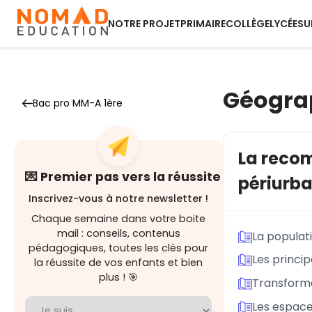
NOTRE PROJET
PRIMAIRE
COLLÈGE
LYCÉE
SU
Géogra
Bac pro MM-A 1ère
La recom
💌 Premier pas vers la réussite
périurba
Inscrivez-vous à notre newsletter !
Chaque semaine dans votre boite
mail : conseils, contenus
La populat
pédagogiques, toutes les clés pour
Les princi
la réussite de vos enfants et bien
plus ! 🎯
Transforma
Les espace