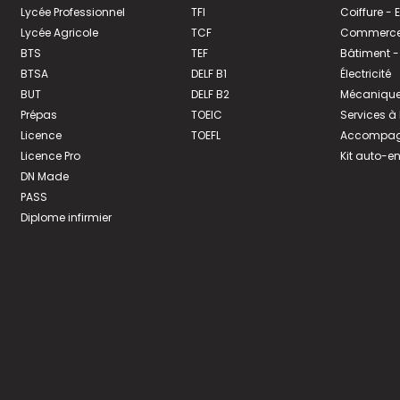
Lycée Professionnel
TFI
Coiffure -
Lycée Agricole
TCF
Commerce 
BTS
TEF
Bâtiment -
BTSA
DELF B1
Électricité
BUT
DELF B2
Mécanique
Prépas
TOEIC
Services à
Licence
TOEFL
Accompagn
Licence Pro
Kit auto-e
DN Made
PASS
Diplome infirmier