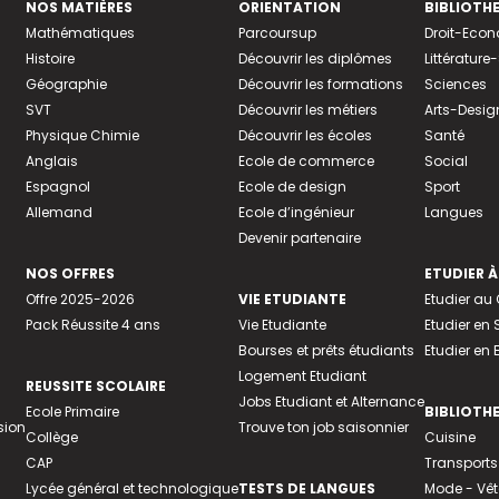
NOS MATIÈRES
ORIENTATION
BIBLIOTH
Mathématiques
Parcoursup
Droit-Eco
Histoire
Découvrir les diplômes
Littératur
Géographie
Découvrir les formations
Sciences
SVT
Découvrir les métiers
Arts-Desig
Physique Chimie
Découvrir les écoles
Santé
Anglais
Ecole de commerce
Social
Espagnol
Ecole de design
Sport
Allemand
Ecole d’ingénieur
Langues
Devenir partenaire
NOS OFFRES
ETUDIER À
Offre 2025-2026
VIE ETUDIANTE
Etudier a
Pack Réussite 4 ans
Vie Etudiante
Etudier en 
Bourses et prêts étudiants
Etudier en
Logement Etudiant
REUSSITE SCOLAIRE
Jobs Etudiant et Alternance
Ecole Primaire
BIBLIOTH
sion
Trouve ton job saisonnier
Collège
Cuisine
CAP
Transports
Lycée général et technologique
TESTS DE LANGUES
Mode - Vê