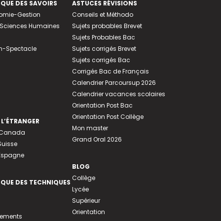
EQUE DES SAVOIRS
ASTUCES RÉVISIONS
nomie-Gestion
Conseils et Méthodo
e-Sciences Humaines
Sujets probables Brevet
Sujets Probables Bac
n-Spectacle
Sujets corrigés Brevet
Sujets corrigés Bac
Corrigés Bac de Français
Calendrier Parcoursup 2026
Calendrier vacances scolaires
Orientation Post Bac
Orientation Post Collège
 L’ÉTRANGER
Mon master
u Canada
Grand Oral 2026
Suisse
 Espagne
BLOG
Collège
EQUE DES TECHNIQUES
Lycée
Supérieur
Orientation
tements