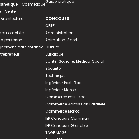
Guide pratique
 Esthétique - Cosmétique
- Vente
 Architecture
CONCOURS
CRPE
 automobile
Administration
 la personne
Animation-Sport
ement Petite enfance
Culture
ntrepreneur
Juridique
Santé-Social et Médico-Social
Sécurité
Technique
Ingénieur Post-Bac
Ingénieur Maroc
Commerce Post-Bac
Commerce Admission Parallèle
Commerce Maroc
IEP Concours Commun
IEP Concours Grenoble
TAGE MAGE