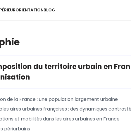
PÉRIEUR
ORIENTATION
BLOG
phie
position du territoire urbain en Fran
nisation
ion de la France : une population largement urbaine
pales aires urbaines françaises : des dynamiques contrast
tions et mobilités dans les aires urbaines en France
s périurbains