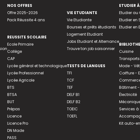
NOS OFFRES
ETUDIER À
Offre 2025-2026
VIE ETUDIANTE
Etudier a
Pack Réussite 4 ans
Vie Etudiante
Etudier en 
Bourses et prêts étudiants
Etudier en
Logement Etudiant
REUSSITE SCOLAIRE
Jobs Etudiant et Alternance
Ecole Primaire
BIBLIOTH
sion
Trouve ton job saisonnier
Collège
Cuisine
CAP
Transports
Lycée général et technologique
TESTS DE LANGUES
Mode - Vê
Lycée Professionnel
TFI
Coiffure -
Lycée Agricole
TCF
Commerce 
BTS
TEF
Bâtiment -
BTSA
DELF B1
Électricité
BUT
DELF B2
Mécanique
Prépas
TOEIC
Services à
Licence
TOEFL
Accompagn
Licence Pro
Kit auto-e
DN Made
PASS