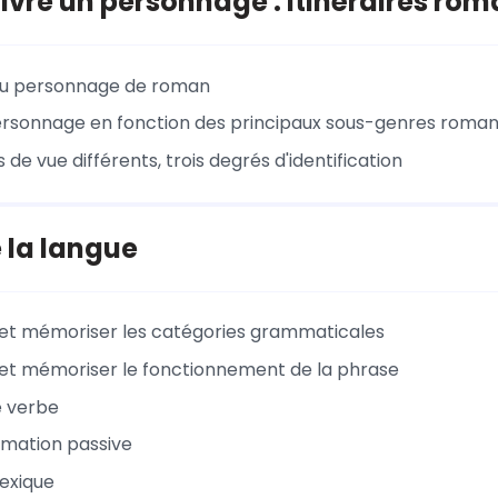
suivre un personnage : itinéraires r
du personnage de roman
personnage en fonction des principaux sous-genres roma
s de vue différents, trois degrés d'identification
 la langue
et mémoriser les catégories grammaticales
et mémoriser le fonctionnement de la phrase
e verbe
rmation passive
lexique