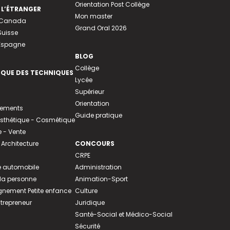
Orientation Post Collège
 L’ÉTRANGER
Mon master
u Canada
Grand Oral 2026
Suisse
 Espagne
BLOG
Collège
EQUE DES TECHNIQUES
Lycée
Supérieur
Orientation
tements
Guide pratique
 Esthétique - Cosmétique
- Vente
 Architecture
CONCOURS
CRPE
 automobile
Administration
 la personne
Animation-Sport
ement Petite enfance
Culture
ntrepreneur
Juridique
Santé-Social et Médico-Social
Sécurité