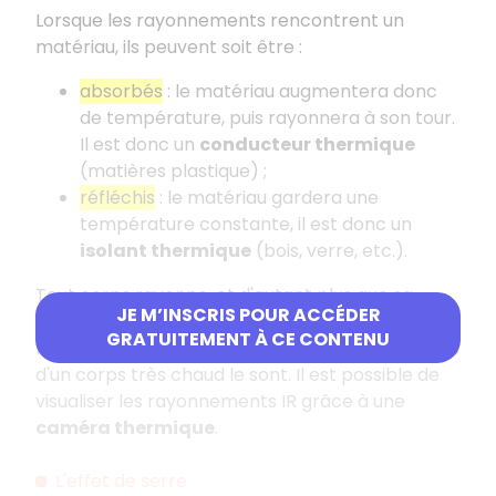
Lorsque les rayonnements rencontrent un
matériau, ils peuvent soit être :
absorbés
: le matériau augmentera donc
de température, puis rayonnera à son tour.
Il est donc un
conducteur thermique
(matières plastique) ;
réfléchis
: le matériau gardera une
température constante, il est donc un
isolant thermique
(bois, verre, etc.).
Tout corps rayonne, et d'autant plus que sa
JE M’INSCRIS POUR ACCÉDER
température est élevée
. Les
rayonnements IR
GRATUITEMENT À CE CONTENU
ne sont pas visibles, mais les rayonnements issus
d'un corps très chaud le sont. Il est possible de
visualiser les rayonnements IR grâce à une
caméra thermique
.
L'effet de serre