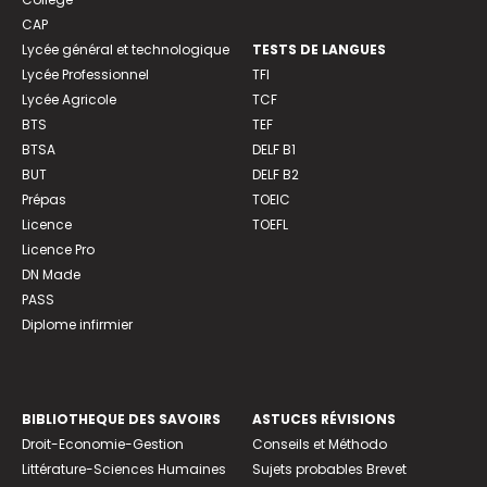
CAP
Lycée général et technologique
TESTS DE LANGUES
Lycée Professionnel
TFI
Lycée Agricole
TCF
BTS
TEF
BTSA
DELF B1
BUT
DELF B2
Prépas
TOEIC
Licence
TOEFL
Licence Pro
DN Made
PASS
Diplome infirmier
BIBLIOTHEQUE DES SAVOIRS
ASTUCES RÉVISIONS
Droit-Economie-Gestion
Conseils et Méthodo
Littérature-Sciences Humaines
Sujets probables Brevet