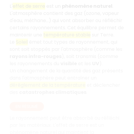
L'
effet de serre
est un
phénomène naturel
.
L'atmosphère contient des gaz (ozone, vapeur
d'eau, méthane...) qui vont absorber ou réfléchir
certains rayonnements. Cet équilibre permet de
maintenir une
température stable
sur Terre.
Le
Soleil
émet tout types de rayonnement, qui
sont soit stoppés par l'atmosphère (comme les
rayons infra-rouges
), soit transmis (comme
les rayonnements du
visible
et les
UV
).
Un changement de la quantité des gaz présents
dans l'atmosphère peut entraîner un
dérèglement de la température
et déclencher
des
catastrophes climatiques
.
EN RÉSUMÉ
Le rayonnement peut être absorbé ou réfléchi
par les matériaux. L'effet de serre est un
phénomène naturel qui maintient la