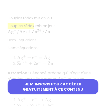
Couples rédox mis en jeu
Couples rédox
mis en jeu :
A
g
+
/
A
g
e
t
Z
n
2
+
/
Z
n
Demi-équations
Demi-équations :
A
g
+
+
e
−
=
A
g
Z
n
2
+
+
2
e
−
=
Z
n
Attention
: L'énoncé précise qu'il s'agit d'une
réaction entre l'ion argent
et le zinc
A
g
+
JE M’INSCRIS POUR ACCÉDER
métallique Zn. Il faut donc écrire les demi-
GRATUITEMENT À CE CONTENU
équations dans le
sens de la réaction
:
A
g
+
+
e
−
→
A
g