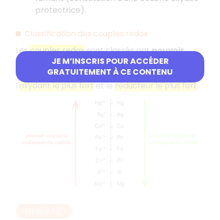
protectrice).
Classification des couples redox
Les
couples redox
sont classés par
pouvoir
JE M’INSCRIS POUR ACCÉDER
oxydant croissant
. Une réaction d'oxydo-
GRATUITEMENT À CE CONTENU
réduction spontanée se fera donc entre
l'
oxydant le plus fort
et le
réducteur le plus fort
.
EN RÉSUMÉ