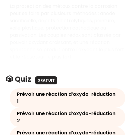
La protection des métaux contre la corrosion
peut se faire par plusieurs méthodes : anode
sacrificielle, dépôts électrolytiques, peinture,
voile plastique, protection cathodique ou
passivation. Les couples redox sont classés par
pouvoir oxydant croissant, et une réaction
spontanée se produit entre l'oxydant le plus fort
et le réducteur le plus fort.
🎲 Quiz
GRATUIT
Prévoir une réaction d’oxydo-réduction
1
Prévoir une réaction d’oxydo-réduction
2
Prévoir une réaction d’oxydo-réduction