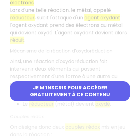
électrons
.
Lors d'une telle réaction, le métal, appelé
réducteur
, subit l'attaque d'un
agent oxydant
:
l'agent oxydant prend des électrons au métal
qui devient oxydé. L'agent oxydant devient alors
réduit
.
Mécanisme de la réaction d'oxydoréduction
Ainsi, une réaction d'oxydoréduction fait
intervenir deux éléments qui passent
respectivement d'une forme à une autre au
cours de la réaction :
JE M’INSCRIS POUR ACCÉDER
GRATUITEMENT À CE CONTENU
L'
oxydant
devient
réduit
;
Le
réducteur
(métal) devient
oxydé
.
Couples rédox
On désigne donc deux
couples rédox
mis en jeu
dans la réaction :