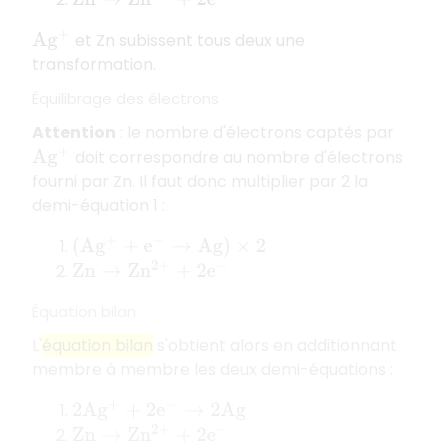
Z
n
→
Z
n
2
+
+
2
e
−
et Zn subissent tous deux une
A
g
+
transformation.
Équilibrage des électrons
Attention
: le nombre d'électrons captés par
doit correspondre au nombre d'électrons
A
g
+
fourni par Zn. Il faut donc multiplier par 2 la
demi-équation 1 :
(
A
g
+
+
e
−
→
A
g
)
×
2
Z
n
→
Z
n
2
+
+
2
e
−
Équation bilan
L'
équation bilan
s'obtient alors en additionnant
membre à membre les deux demi-équations :
2
A
g
+
+
2
e
−
→
2
A
g
Z
n
→
Z
n
2
+
+
2
e
−