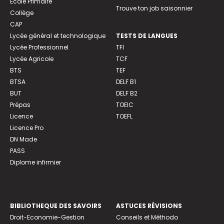
Ecole Primaire
Trouve ton job saisonnier
Collège
CAP
Lycée général et technologique
TESTS DE LANGUES
Lycée Professionnel
TFI
Lycée Agricole
TCF
BTS
TEF
BTSA
DELF B1
BUT
DELF B2
Prépas
TOEIC
Licence
TOEFL
Licence Pro
DN Made
PASS
Diplome infirmier
BIBLIOTHEQUE DES SAVOIRS
ASTUCES RÉVISIONS
Droit-Economie-Gestion
Conseils et Méthodo