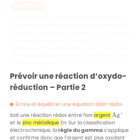
EN RÉSUMÉ
La corrosion est une réaction d'oxydoréduction
naturelle qui détériore les métaux par transfert
d'électrons. Elle implique un réducteur (métal qui
perd des électrons) et un oxydant (qui gagne
des électrons). La classification électrochimique
permet de prévoir les réactions possibles entre
différents métaux.
Prévoir une réaction d’oxydo-
réduction – Partie 2
Écrire et équilibrer une équation bilan rédox
Soit une réaction rédox entre l'ion
argent
A
g
+
et le
zinc métallique
Zn. Sur la classification
électrochimique, la
règle du gamma
s'applique
et confirme donc que l'argent est plus oxydant