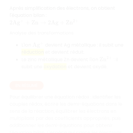
Après simplification des électrons, on obtient
l'équation bilan :
2
A
g
+
+
Z
n
→
2
A
g
+
Z
n
2
+
Analyse des transformations
L'ion
devient Ag métallique : il subit une
A
g
+
réduction
et devient réduit.
Le zinc métallique Zn devient l'ion
: il
Z
n
2
+
subit une
oxydation
et devient oxydé.
EN RÉSUMÉ
Pour équilibrer une équation rédox : identifier les
couples rédox, écrire les demi-équations dans le
sens de la réaction, équilibrer les électrons en
multipliant par des coefficients appropriés, puis
additionner les demi-équations pour obtenir
l'équation bilan. L'espèce qui capte les électrons