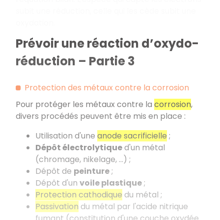
subit une réduction, celle qui les cède subit une
oxydation.
Prévoir une réaction d’oxydo-
réduction – Partie 3
Protection des métaux contre la corrosion
Pour protéger les métaux contre la
corrosion
,
divers procédés peuvent être mis en place :
Utilisation d'une
anode sacrificielle
;
Dépôt électrolytique
d'un métal
(chromage, nikelage, ...) ;
Dépôt de
peinture
;
Dépôt d'un
voile plastique
;
Protection cathodique
du métal ;
Passivation
du métal par l'acide nitrique
fumant (constitution d'une couche oxydée