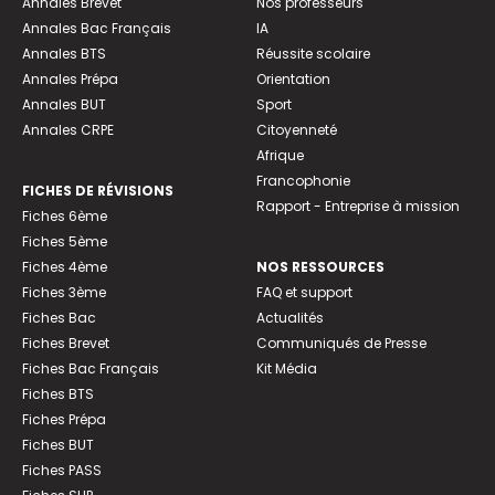
Annales Brevet
Nos professeurs
Annales Bac Français
IA
Annales BTS
Réussite scolaire
Annales Prépa
Orientation
Annales BUT
Sport
Annales CRPE
Citoyenneté
Afrique
Francophonie
FICHES DE RÉVISIONS
Rapport - Entreprise à mission
Fiches 6ème
Fiches 5ème
Fiches 4ème
NOS RESSOURCES
Fiches 3ème
FAQ et support
Fiches Bac
Actualités
Fiches Brevet
Communiqués de Presse
Fiches Bac Français
Kit Média
Fiches BTS
Fiches Prépa
Fiches BUT
Fiches PASS