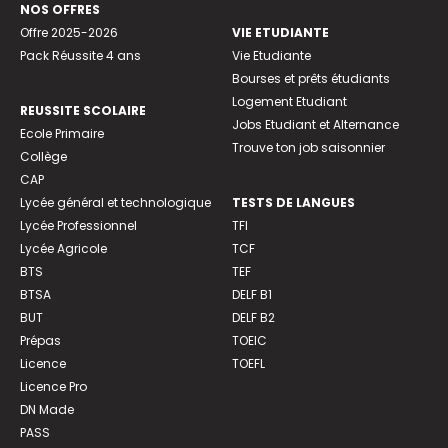
NOS OFFRES
Offre 2025-2026
VIE ETUDIANTE
Pack Réussite 4 ans
Vie Etudiante
Bourses et prêts étudiants
Logement Etudiant
REUSSITE SCOLAIRE
Jobs Etudiant et Alternance
Ecole Primaire
Trouve ton job saisonnier
Collège
CAP
Lycée général et technologique
TESTS DE LANGUES
Lycée Professionnel
TFI
Lycée Agricole
TCF
BTS
TEF
BTSA
DELF B1
BUT
DELF B2
Prépas
TOEIC
Licence
TOEFL
Licence Pro
DN Made
PASS