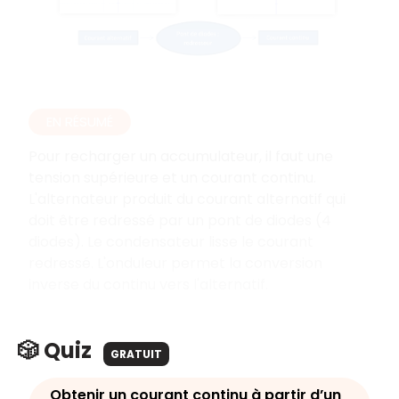
EN RÉSUMÉ
Pour recharger un accumulateur, il faut une
tension supérieure et un courant continu.
L'alternateur produit du courant alternatif qui
doit être redressé par un pont de diodes (4
diodes). Le condensateur lisse le courant
redressé. L'onduleur permet la conversion
inverse du continu vers l'alternatif.
🎲 Quiz
GRATUIT
Obtenir un courant continu à partir d’un