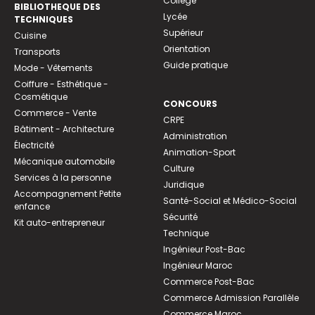
Collège
BIBLIOTHEQUE DES
Lycée
TECHNIQUES
Supérieur
Cuisine
Orientation
Transports
Guide pratique
Mode - Vêtements
Coiffure - Esthétique -
Cosmétique
CONCOURS
Commerce - Vente
CRPE
Bâtiment - Architecture
Administration
Électricité
Animation-Sport
Mécanique automobile
Culture
Services à la personne
Juridique
Accompagnement Petite
Santé-Social et Médico-Social
enfance
Sécurité
Kit auto-entrepreneur
Technique
Ingénieur Post-Bac
Ingénieur Maroc
Commerce Post-Bac
Commerce Admission Parallèle
Commerce Maroc