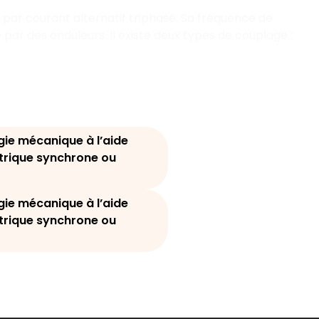
par courant alternatif triphasé. Sa fréquence de
par des onduleurs. Il existe deux types de couplage :
gie mécanique à l’aide
ctrique synchrone ou
gie mécanique à l’aide
ctrique synchrone ou