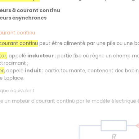
urs à courant continu
eurs asynchrones
ourant continu
courant continu
peut être alimenté par une pile ou une ba
tor
, appelé
inducteur
: partie fixe où règne un champ m
ctroaimant ;
or
, appelé
induit
: partie tournante, contenant des bobin
e Laplace.
ique équivalent
 un moteur à courant continu par le modèle électrique éq