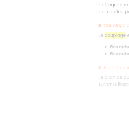
La fréquence 
rotor influe p
Couplage d
Le
couplage
e
Branche
Branche
Bilan de p
Le bilan de p
suivants illu