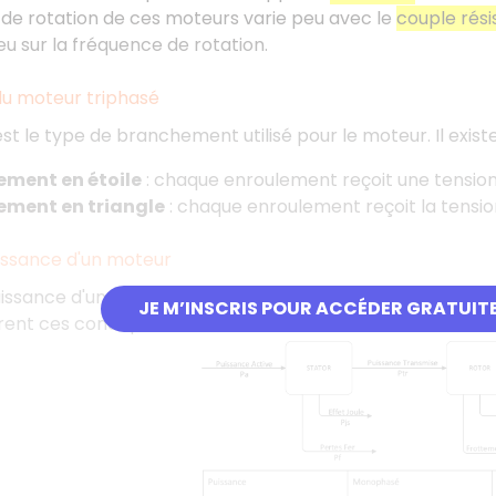
de rotation de ces moteurs varie peu avec le
couple rési
eu sur la fréquence de rotation.
u moteur triphasé
st le type de branchement utilisé pour le moteur. Il exi
ment en étoile
: chaque enroulement reçoit une tension 
ment en triangle
: chaque enroulement reçoit la tensi
uissance d'un moteur
uissance d'un moteur permet d'analyser les différentes 
JE M’INSCRIS POUR ACCÉDER GRATUIT
strent ces concepts.