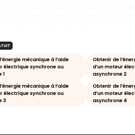
nchrone est composé d'un stator et d'un rotor, alimenté 
nd de la fréquence d'alimentation et peut être contrôlée 
n réduite) et triangle (tension pleine).
ATUIT
’énergie mécanique à l’aide
Obtenir de l’éner
r électrique synchrone ou
d’un moteur éle
 1
asynchrone 2
’énergie mécanique à l’aide
Obtenir de l’éner
r électrique synchrone ou
d’un moteur éle
e 3
asynchrone 4