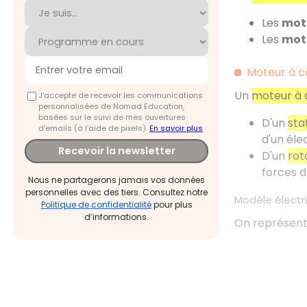
Les
mote
Les
mot
Moteur à c
Un
moteur à 
J'accepte de recevoir les communications
personnalisées de Nomad Education,
basées sur le suivi de mes ouvertures
D'un
sta
d'emails (à l’aide de pixels).
En savoir plus
d'un éle
Recevoir la newsletter
D'un
rot
forces d
Nous ne partagerons jamais vos données
personnelles avec des tiers. Consultez notre
Modèle électr
Politique de confidentialité
pour plus
d’informations.
On représente