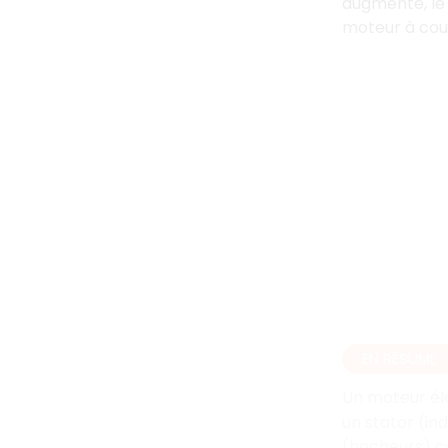
augmente, le 
moteur à cour
EN RÉSUMÉ
Un moteur él
un stator (ind
(hacheurs) co