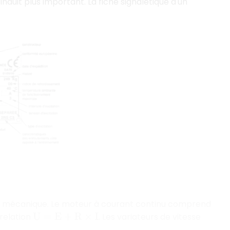
duit plus important. La fiche signalétique d'un
ie mécanique. Le moteur à courant continu comprend
 relation
. Les variateurs de vitesse
U
=
E
+
R
×
I
.