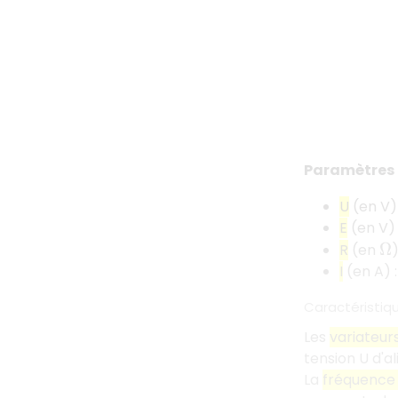
Paramètres 
U
(en V) 
E
(en V) 
R
(en
Ω
I
(en A) :
Caractéristiq
Les
variateur
tension U d'a
La
fréquence 