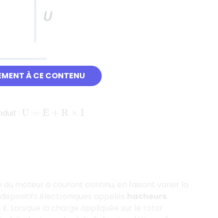
EMENT À CE CONTENU
duit :
U
=
E
+
R
×
I
 du moteur à courant continu, en faisant varier la
 dispositifs électroniques appelés
hacheurs
.
E. Lorsque la charge appliquée sur le rotor