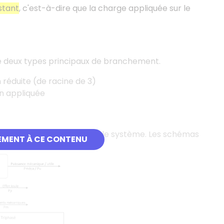
stant
, c'est-à-dire que la charge appliquée sur le
ste deux types principaux de branchement.
réduite (de racine de 3)
on appliquée
pertes et rendements dans le système. Les schémas
EMENT À CE CONTENU