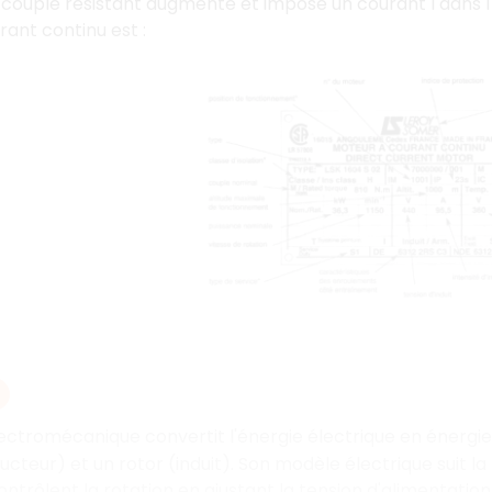
couple résistant augmente et impose un courant I dans l'in
ant continu est :
ectromécanique convertit l'énergie électrique en énerg
ucteur) et un rotor (induit). Son modèle électrique suit la
ntrôlent la rotation en ajustant la tension d'alimentation