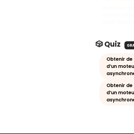
Le moteur asy
rotation dépe
étoile (tensio
🎲 Quiz
GR
Obtenir de l
d’un moteu
asynchrone
Obtenir de l
d’un moteu
asynchron