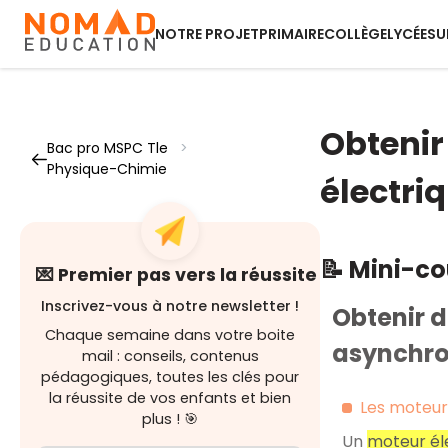
NOTRE PROJET
PRIMAIRE
COLLÈGE
LYCÉE
SU
Obtenir 
Bac pro MSPC Tle
>
Physique-Chimie
électr
📝 Mini-c
💌 Premier pas vers la réussite
Inscrivez-vous à notre newsletter !
Obtenir d
Chaque semaine dans votre boite
asynchron
mail : conseils, contenus
pédagogiques, toutes les clés pour
la réussite de vos enfants et bien
Les moteur
plus ! 🎯
Un
moteur é