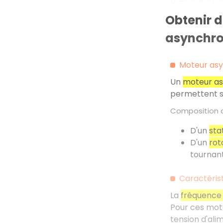
Obtenir d
asynchron
Moteur as
Un
moteur a
permettent s
Composition 
D'un
sta
D'un
rot
tournant
Caractéris
La
fréquence 
Pour ces mot
tension d'ali