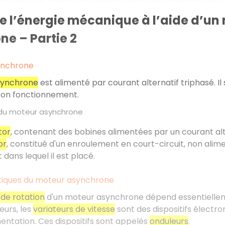
e l’énergie mécanique à l’aide d’u
e – Partie 2
ynchrone
synchrone
est alimenté par courant alternatif triphasé. 
on fonctionnement.
du moteur asynchrone
tor
, contenant des bobines alimentées par un courant a
or
, constitué d'un enroulement en court-circuit, non ali
 dans lequel il est placé.
tiques du moteur asynchrone
de rotation
d'un moteur asynchrone dépend essentielleme
eurs, les
variateurs de vitesse
sont des dispositifs électro
mentation. Ces dispositifs sont appelés
onduleurs
.