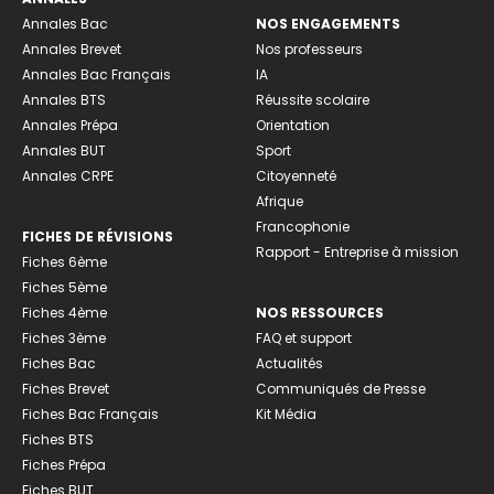
Annales Bac
NOS ENGAGEMENTS
Annales Brevet
Nos professeurs
Annales Bac Français
IA
Annales BTS
Réussite scolaire
Annales Prépa
Orientation
Annales BUT
Sport
Annales CRPE
Citoyenneté
Afrique
Francophonie
FICHES DE RÉVISIONS
Rapport - Entreprise à mission
Fiches 6ème
Fiches 5ème
Fiches 4ème
NOS RESSOURCES
Fiches 3ème
FAQ et support
Fiches Bac
Actualités
Fiches Brevet
Communiqués de Presse
Fiches Bac Français
Kit Média
Fiches BTS
Fiches Prépa
Fiches BUT