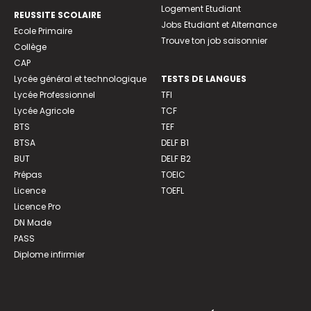
Logement Etudiant
REUSSITE SCOLAIRE
Jobs Etudiant et Alternance
Ecole Primaire
Trouve ton job saisonnier
Collège
CAP
Lycée général et technologique
TESTS DE LANGUES
Lycée Professionnel
TFI
Lycée Agricole
TCF
BTS
TEF
BTSA
DELF B1
BUT
DELF B2
Prépas
TOEIC
Licence
TOEFL
Licence Pro
DN Made
PASS
Diplome infirmier