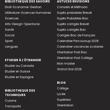
BIBLIOTHEQUE DES SAVOIRS
ASTUCES RÉVISIONS
Droit-Economie-Gestion
Conseils et Méthodo
Littérature-Sciences Humaines
Sujets probables Brevet
Sciences
Sujets Probables Bac
Arts-Design-Spectacle
Sujets corrigés Brevet
Santé
Sujets corrigés Bac
Social
Corrigés Bac de Français
Sport
Calendrier Parcoursup 2026
Langues
Calendrier vacances scolaires
Orientation Post Bac
Orientation Post Collège
ETUDIER À L’ÉTRANGER
Mon master
Etudier au Canada
Grand Oral 2026
Etudier en Suisse
Etudier en Espagne
BLOG
Collège
BIBLIOTHEQUE DES
Lycée
TECHNIQUES
Supérieur
Cuisine
Orientation
Transports