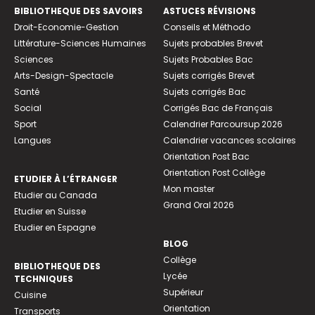
BIBLIOTHEQUE DES SAVOIRS
ASTUCES RÉVISIONS
Droit-Economie-Gestion
Conseils et Méthodo
Littérature-Sciences Humaines
Sujets probables Brevet
Sciences
Sujets Probables Bac
Arts-Design-Spectacle
Sujets corrigés Brevet
Santé
Sujets corrigés Bac
Social
Corrigés Bac de Français
Sport
Calendrier Parcoursup 2026
Langues
Calendrier vacances scolaires
Orientation Post Bac
Orientation Post Collège
ETUDIER À L’ÉTRANGER
Mon master
Etudier au Canada
Grand Oral 2026
Etudier en Suisse
Etudier en Espagne
BLOG
Collège
BIBLIOTHEQUE DES
Lycée
TECHNIQUES
Supérieur
Cuisine
Orientation
Transports