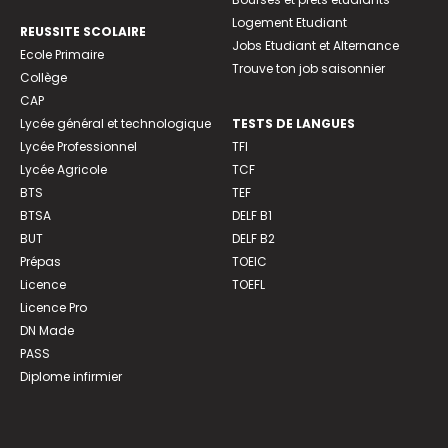
Logement Etudiant
REUSSITE SCOLAIRE
Jobs Etudiant et Alternance
Ecole Primaire
Trouve ton job saisonnier
Collège
CAP
Lycée général et technologique
TESTS DE LANGUES
Lycée Professionnel
TFI
Lycée Agricole
TCF
BTS
TEF
BTSA
DELF B1
BUT
DELF B2
Prépas
TOEIC
Licence
TOEFL
Licence Pro
DN Made
PASS
Diplome infirmier