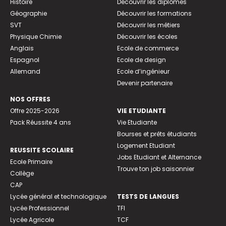
Histoire
Découvrir les diplômes
Géographie
Découvrir les formations
SVT
Découvrir les métiers
Physique Chimie
Découvrir les écoles
Anglais
Ecole de commerce
Espagnol
Ecole de design
Allemand
Ecole d’ingénieur
Devenir partenaire
NOS OFFRES
Offre 2025-2026
VIE ETUDIANTE
Pack Réussite 4 ans
Vie Etudiante
Bourses et prêts étudiants
Logement Etudiant
REUSSITE SCOLAIRE
Jobs Etudiant et Alternance
Ecole Primaire
Trouve ton job saisonnier
Collège
CAP
Lycée général et technologique
TESTS DE LANGUES
Lycée Professionnel
TFI
Lycée Agricole
TCF