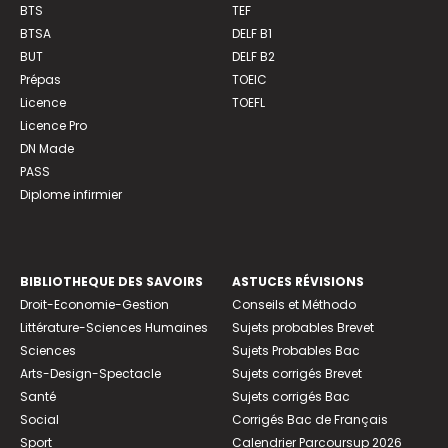
BTS
TEF
BTSA
DELF B1
BUT
DELF B2
Prépas
TOEIC
Licence
TOEFL
Licence Pro
DN Made
PASS
Diplome infirmier
BIBLIOTHEQUE DES SAVOIRS
ASTUCES RÉVISIONS
Droit-Economie-Gestion
Conseils et Méthodo
Littérature-Sciences Humaines
Sujets probables Brevet
Sciences
Sujets Probables Bac
Arts-Design-Spectacle
Sujets corrigés Brevet
Santé
Sujets corrigés Bac
Social
Corrigés Bac de Français
Sport
Calendrier Parcoursup 2026