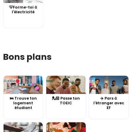
💡Forme-toi à
l'électricité
Bons plans
🛌 Trouve ton
💂🏻 Passe ton
✈️ Pars à
logement
TOEIC
l'étranger avec
étudiant
EF