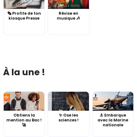
🗞️ Profite de ton
Révise en
kiosque Presse
musique 🎶
À la une !
Obtiens la
✨ Ose les
⚓️ Embarque
mention au Bac !
sciences !
avec la Marine
🚀
nationale