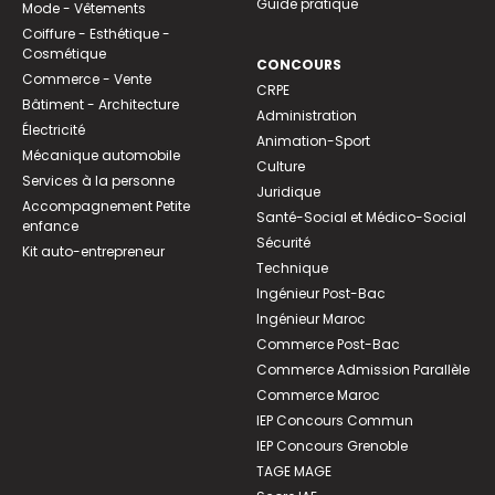
Guide pratique
Mode - Vêtements
Coiffure - Esthétique -
Cosmétique
CONCOURS
Commerce - Vente
CRPE
Bâtiment - Architecture
Administration
Électricité
Animation-Sport
Mécanique automobile
Culture
Services à la personne
Juridique
Accompagnement Petite
Santé-Social et Médico-Social
enfance
Sécurité
Kit auto-entrepreneur
Technique
Ingénieur Post-Bac
Ingénieur Maroc
Commerce Post-Bac
Commerce Admission Parallèle
Commerce Maroc
IEP Concours Commun
IEP Concours Grenoble
TAGE MAGE