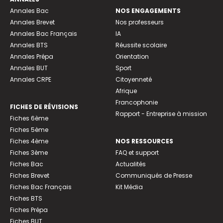
Annales Bac
NOS ENGAGEMENTS
Annales Brevet
Nos professeurs
Annales Bac Français
IA
Annales BTS
Réussite scolaire
Annales Prépa
Orientation
Annales BUT
Sport
Annales CRPE
Citoyenneté
Afrique
Francophonie
FICHES DE RÉVISIONS
Rapport - Entreprise à mission
Fiches 6ème
Fiches 5ème
Fiches 4ème
NOS RESSOURCES
Fiches 3ème
FAQ et support
Fiches Bac
Actualités
Fiches Brevet
Communiqués de Presse
Fiches Bac Français
Kit Média
Fiches BTS
Fiches Prépa
Fiches BUT