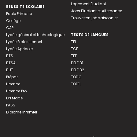
Logement Etudiant
REUSSITE SCOLAIRE
Jobs Etudiant et Alternance
Ecole Primaire
Trouve ton job saisonnier
Collège
CAP
Lycée général et technologique
TESTS DE LANGUES
Lycée Professionnel
TFI
Lycée Agricole
TCF
BTS
TEF
BTSA
DELF B1
BUT
DELF B2
Prépas
TOEIC
Licence
TOEFL
Licence Pro
DN Made
PASS
Diplome infirmier