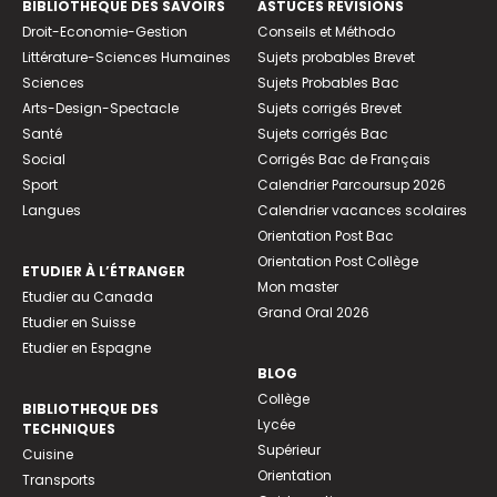
BIBLIOTHEQUE DES SAVOIRS
ASTUCES RÉVISIONS
Droit-Economie-Gestion
Conseils et Méthodo
Littérature-Sciences Humaines
Sujets probables Brevet
Sciences
Sujets Probables Bac
Arts-Design-Spectacle
Sujets corrigés Brevet
Santé
Sujets corrigés Bac
Social
Corrigés Bac de Français
Sport
Calendrier Parcoursup 2026
Langues
Calendrier vacances scolaires
Orientation Post Bac
Orientation Post Collège
ETUDIER À L’ÉTRANGER
Mon master
Etudier au Canada
Grand Oral 2026
Etudier en Suisse
Etudier en Espagne
BLOG
Collège
BIBLIOTHEQUE DES
Lycée
TECHNIQUES
Supérieur
Cuisine
Orientation
Transports