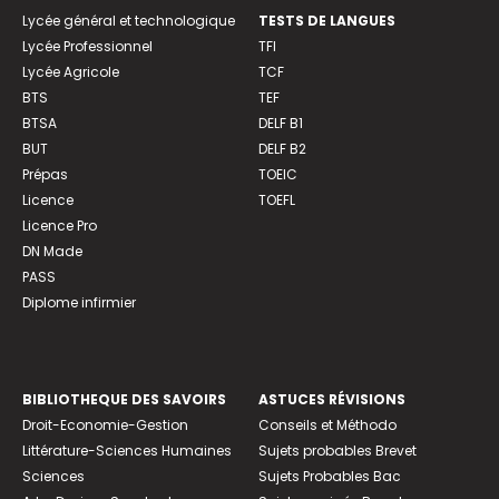
Lycée général et technologique
TESTS DE LANGUES
Lycée Professionnel
TFI
Lycée Agricole
TCF
BTS
TEF
BTSA
DELF B1
BUT
DELF B2
Prépas
TOEIC
Licence
TOEFL
Licence Pro
DN Made
PASS
Diplome infirmier
BIBLIOTHEQUE DES SAVOIRS
ASTUCES RÉVISIONS
Droit-Economie-Gestion
Conseils et Méthodo
Littérature-Sciences Humaines
Sujets probables Brevet
Sciences
Sujets Probables Bac