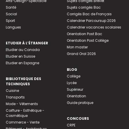
Arts-Design-Spectacle
Sujets corrigés Brevet
Santé
Sujets corrigés Bac
Social
Corrigés Bac de Français
Sport
Calendrier Parcoursup 2026
Langues
Calendrier vacances scolaires
Orientation Post Bac
Orientation Post Collège
ETUDIER À L’ÉTRANGER
Mon master
Etudier au Canada
Grand Oral 2026
Etudier en Suisse
Etudier en Espagne
BLOG
Collège
BIBLIOTHEQUE DES
Lycée
TECHNIQUES
Supérieur
Cuisine
Orientation
Transports
Guide pratique
Mode - Vêtements
Coiffure - Esthétique -
Cosmétique
CONCOURS
Commerce - Vente
CRPE
Bâtiment - Architecture