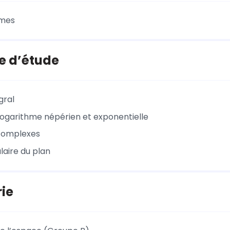
smes
e d’étude
gral
logarithme népérien et exponentielle
complexes
laire du plan
ie