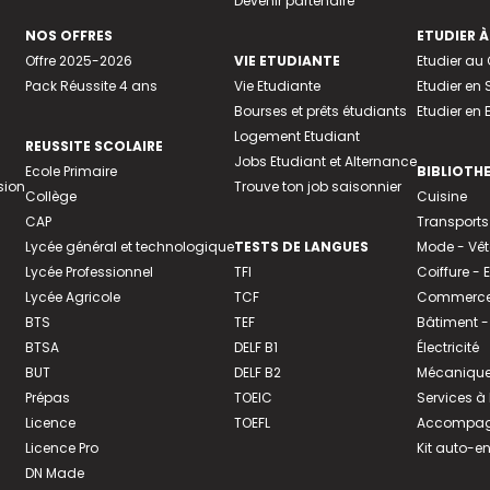
Devenir partenaire
NOS OFFRES
ETUDIER À
Offre 2025-2026
VIE ETUDIANTE
Etudier a
Pack Réussite 4 ans
Vie Etudiante
Etudier en 
Bourses et prêts étudiants
Etudier en
Logement Etudiant
REUSSITE SCOLAIRE
Jobs Etudiant et Alternance
Ecole Primaire
BIBLIOTH
sion
Trouve ton job saisonnier
Collège
Cuisine
CAP
Transports
Lycée général et technologique
TESTS DE LANGUES
Mode - Vê
Lycée Professionnel
TFI
Coiffure -
Lycée Agricole
TCF
Commerce 
BTS
TEF
Bâtiment -
BTSA
DELF B1
Électricité
BUT
DELF B2
Mécanique
Prépas
TOEIC
Services à
Licence
TOEFL
Accompagn
Licence Pro
Kit auto-e
DN Made