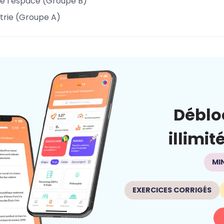
e l’espace (Groupe B)
trie (Groupe A)
Déblo
illimit
MI
EXERCICES CORRIGÉS