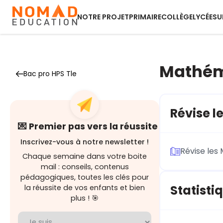
NOTRE PROJET
PRIMAIRE
COLLÈGE
LYCÉE
SU
Mathém
Bac pro HPS Tle
Révise l
💌 Premier pas vers la réussite
Inscrivez-vous à notre newsletter !
Révise les
Chaque semaine dans votre boite
mail : conseils, contenus
pédagogiques, toutes les clés pour
Statisti
la réussite de vos enfants et bien
plus ! 🎯