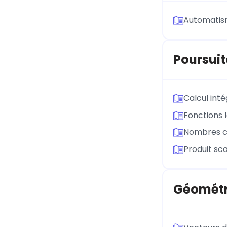
Automati
Poursuit
Calcul inté
Fonctions 
Nombres 
Produit sca
Géométr