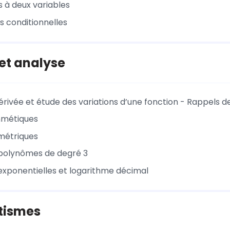
s à deux variables
s conditionnelles
et analyse
érivée et étude des variations d’une fonction - Rappels 
thmétiques
métriques
polynômes de degré 3
exponentielles et logarithme décimal
tismes