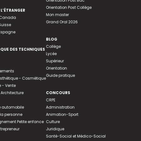
Orientation Post Bac
Orientation Post Collège
 L’ÉTRANGER
Mon master
u Canada
Grand Oral 2026
Suisse
 Espagne
BLOG
Collège
EQUE DES TECHNIQUES
Lycée
Supérieur
Orientation
tements
Guide pratique
 Esthétique - Cosmétique
- Vente
 Architecture
CONCOURS
CRPE
 automobile
Administration
 la personne
Animation-Sport
ement Petite enfance
Culture
ntrepreneur
Juridique
Santé-Social et Médico-Social