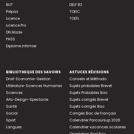
BUT
DELF B2
Prépas
TOEIC
Licence
TOEFL
Licence Pro
DN Made
PASS
Diplome infirmier
BIBLIOTHEQUE DES SAVOIRS
ASTUCES RÉVISIONS
Droit-Economie-Gestion
Conseils et Méthodo
Littérature-Sciences Humaines
Sujets probables Brevet
Sciences
Sujets Probables Bac
Arts-Design-Spectacle
Sujets corrigés Brevet
Santé
Sujets corrigés Bac
Social
Corrigés Bac de Français
Sport
Calendrier Parcoursup 2026
Langues
Calendrier vacances scolaires
Orientation Post Bac