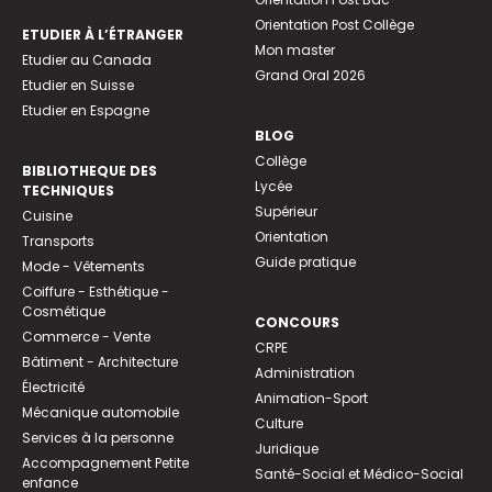
Orientation Post Collège
ETUDIER À L’ÉTRANGER
Mon master
Etudier au Canada
Grand Oral 2026
Etudier en Suisse
Etudier en Espagne
BLOG
Collège
BIBLIOTHEQUE DES
Lycée
TECHNIQUES
Supérieur
Cuisine
Orientation
Transports
Guide pratique
Mode - Vêtements
Coiffure - Esthétique -
Cosmétique
CONCOURS
Commerce - Vente
CRPE
Bâtiment - Architecture
Administration
Électricité
Animation-Sport
Mécanique automobile
Culture
Services à la personne
Juridique
Accompagnement Petite
Santé-Social et Médico-Social
enfance