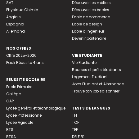
SVT
Découvrir les métiers
Physique Chimie
Découvrir les écoles
Anglais
Ecole de commerce
Espagnol
Ecole de design
Allemand
Ecole d’ingénieur
Devenir partenaire
NOS OFFRES
Offre 2025-2026
VIE ETUDIANTE
Pack Réussite 4 ans
Vie Etudiante
Bourses et prêts étudiants
Logement Etudiant
REUSSITE SCOLAIRE
Jobs Etudiant et Alternance
Ecole Primaire
Trouve ton job saisonnier
Collège
CAP
Lycée général et technologique
TESTS DE LANGUES
Lycée Professionnel
TFI
Lycée Agricole
TCF
BTS
TEF
BTSA
DELF B1