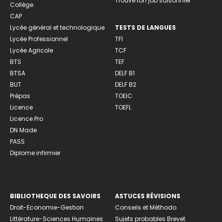
Trouve ton job saisonnier
Collège
CAP
Lycée général et technologique
TESTS DE LANGUES
Lycée Professionnel
TFI
Lycée Agricole
TCF
BTS
TEF
BTSA
DELF B1
BUT
DELF B2
Prépas
TOEIC
Licence
TOEFL
Licence Pro
DN Made
PASS
Diplome infirmier
BIBLIOTHEQUE DES SAVOIRS
ASTUCES RÉVISIONS
Droit-Economie-Gestion
Conseils et Méthodo
Littérature-Sciences Humaines
Sujets probables Brevet