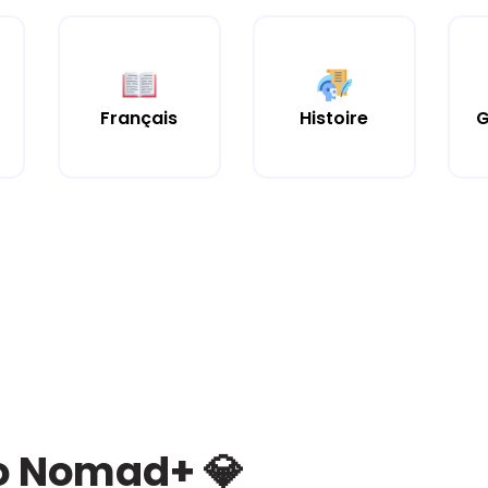
Histoire
Français
G
bo Nomad+ 💎