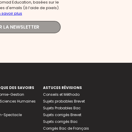
omad Education, basées sur le
s d'emails (à l’aide de pixels).
 savoir plus
R LA NEWSLETTER
EQUE DES SAVOIRS
ASTUCES RÉVISIONS
nomie-Gestion
Conseils et Méthodo
e-Sciences Humaines
Sujets probables Brevet
Sujets Probables Bac
n-Spectacle
Sujets corrigés Brevet
Sujets corrigés Bac
Corrigés Bac de Français