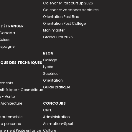
Calendrier Parcoursup 2026
Calendrier vacances scolaires
Orientation Post Bac
Orientation Post Collège
 L’ÉTRANGER
Mon master
u Canada
Grand Oral 2026
Suisse
 Espagne
BLOG
Collège
EQUE DES TECHNIQUES
Lycée
Supérieur
Orientation
tements
Guide pratique
 Esthétique - Cosmétique
- Vente
 Architecture
CONCOURS
CRPE
 automobile
Administration
 la personne
Animation-Sport
ement Petite enfance
Culture