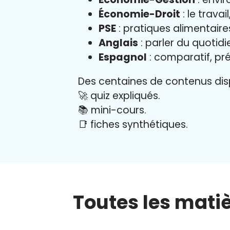
Économie-Droit
: le trava
PSE
: pratiques alimentair
Anglais
: parler du quotid
Espagnol
: comparatif, pré
Des centaines de contenus disp
🚀 quiz expliqués.
📚 mini-cours.
📑 fiches synthétiques.
Toutes les mati