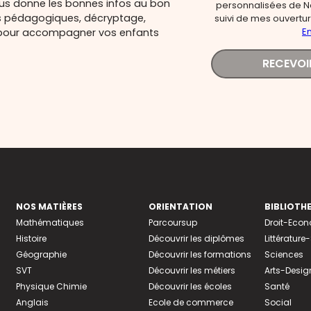
ous donne les bonnes infos au bon
personnalisées de N
s pédagogiques, décryptage,
suivi de mes ouverture
En
és pour accompagner vos enfants
RECEVOI
NOS MATIÈRES
ORIENTATION
BIBLIOTH
Mathématiques
Parcoursup
Droit-Eco
Histoire
Découvrir les diplômes
Littératur
Géographie
Découvrir les formations
Sciences
SVT
Découvrir les métiers
Arts-Desig
Physique Chimie
Découvrir les écoles
Santé
Anglais
Ecole de commerce
Social