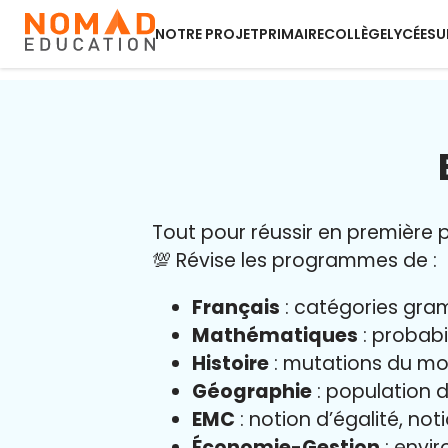
NOTRE PROJET
PRIMAIRE
COLLÈGE
LYCÉE
SU
Tout pour réussir en première pr
💯 Révise les programmes de :
Français
: catégories gram
Mathématiques
: probabi
Histoire
: mutations du mo
Géographie
: population d
EMC
: notion d’égalité, not
Économie-Gestion
: envir