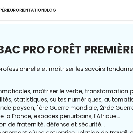
PÉRIEUR
ORIENTATION
BLOG
BAC PRO FORÊT PREMIÈR
ofessionnelle et maîtriser l
es savoirs fondame
maticales, maîtriser le verbe, transformation 
lités, statistiques, suites numériques, automat
nde paysan, 1ère Guerre mondiale, 2nde Guerr
e la France, espaces périurbains, l’Afrique…
ion de fraternité, défense et sécurité…
onnement d'une entreprise, relation de travail, 