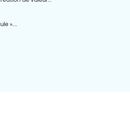
ule »….