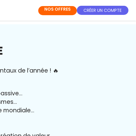
NOS OFFRES
CRÉER UN COMPTE
E
ntaux de l’année
!
🔥
passive…
ismes…
e mondiale…
création de valeur…