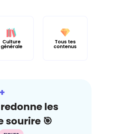
Culture
Tous tes
générale
contenus
+
redonne les
 sourire 🎯