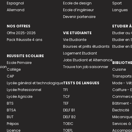
Espagnol
Ecole de design
Sport
Allemand
Ecole d’ingénieur
Langues
Devenir partenaire
NOS OFFRES
ETUDIER À
Offre 2025-2026
VIE ETUDIANTE
Etudier a
Pack Réussite 4 ans
Vie Etudiante
Etudier en 
Bourses et prêts étudiants
Etudier en
Logement Etudiant
REUSSITE SCOLAIRE
Jobs Etudiant et Alternance
Ecole Primaire
BIBLIOTH
sion
Trouve ton job saisonnier
Collège
Cuisine
CAP
Transports
Lycée général et technologique
TESTS DE LANGUES
Mode - Vê
Lycée Professionnel
TFI
Coiffure -
Lycée Agricole
TCF
Commerce 
BTS
TEF
Bâtiment -
BTSA
DELF B1
Électricité
BUT
DELF B2
Mécanique
Prépas
TOEIC
Services à
Licence
TOEFL
Accompagn