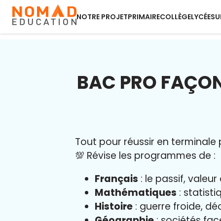
NOTRE PROJET
PRIMAIRE
COLLÈGE
LYCÉE
SU
BAC PRO FAÇON
Tout pour réussir en terminale p
💯 Révise les programmes de :
Français
: le passif, vale
Mathématiques
: statist
Histoire
: guerre froide, dé
Géographie
: sociétés fa