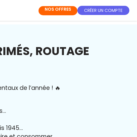
NOS OFFRES
CRÉER UN COMPTE
RIMÉS, ROUTAGE
entaux de l’année
!
🔥
es…
uis 1945…
duire et consommer…