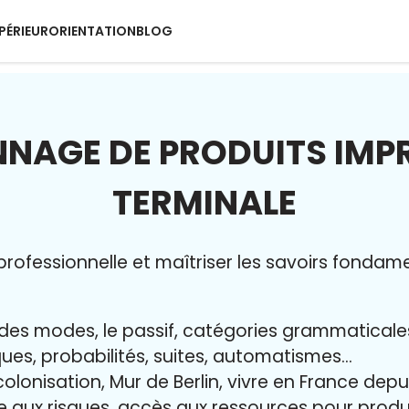
PÉRIEUR
ORIENTATION
BLOG
NAGE DE PRODUITS IMP
TERMINALE
rofessionnelle et maîtriser l
es savoirs fondam
ur des modes, le passif, catégories grammatical
iques, probabilités, suites, automatismes…
colonisation, Mur de Berlin, vivre en France dep
ce aux risques, accès aux ressources pour pro