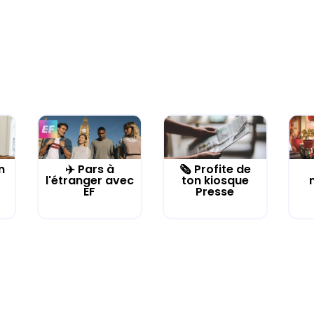
n
✈️ Pars à
🗞️ Profite de
l'étranger avec
ton kiosque
EF
Presse