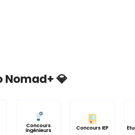
bo Nomad+ 💎
Concours
Concours IEP
Étu
ingénieurs