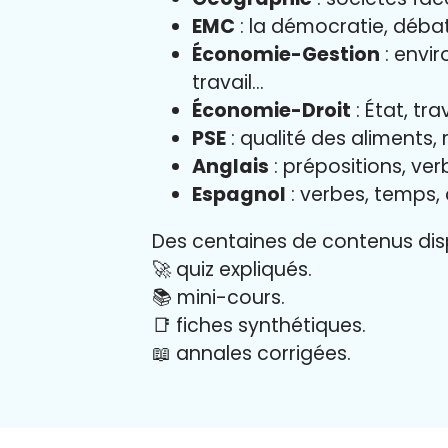
EMC
: la démocratie, déba
Économie-Gestion
: envir
travail…
Économie-Droit
: État, tr
PSE
: qualité des aliments,
Anglais
: prépositions, verb
Espagnol
: verbes, temps,
Des centaines de contenus disp
🚀 quiz expliqués.
📚 mini-cours.
📑 fiches synthétiques.
📖
annales corrigées.