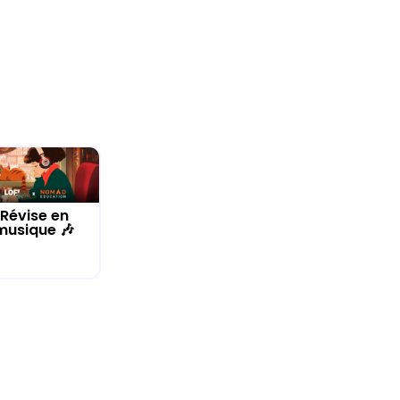
Révise en
musique 🎶