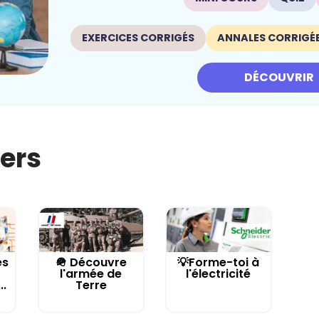
EXERCICES CORRIGÉS
ANNALES CORRIGÉ
DÉCOUVRIR
iers
es
🪖 Découvre
💡Forme-toi à
l'armée de
l'électricité
..
Terre