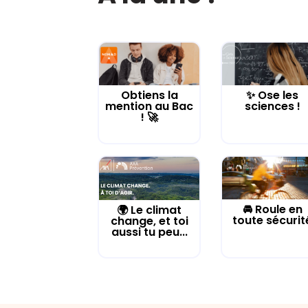
Obtiens la
✨ Ose les
mention au Bac
sciences !
! 🚀
🚘 Roule en
🌍 Le climat
toute sécurit
change, et toi
aussi tu peu...