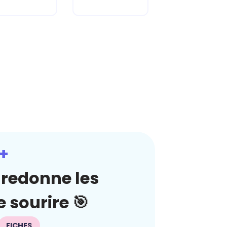
+
redonne les
 sourire 🎯
FICHES