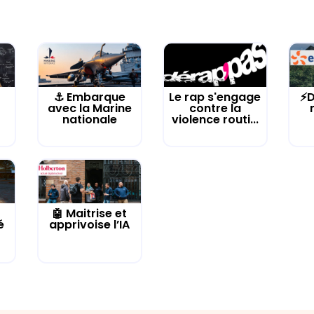
⚓️ Embarque
Le rap s'engage
⚡D
avec la Marine
contre la
nationale
violence routi...
🤖 Maitrise et
é
apprivoise l’IA