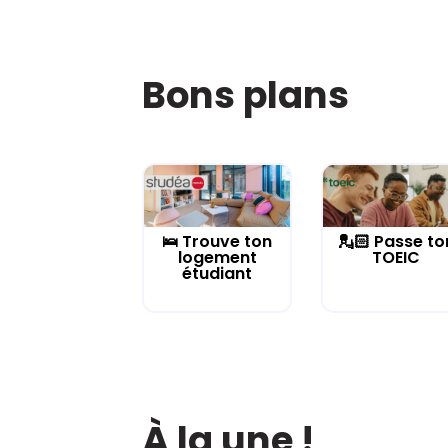
Bons plans
🛌 Trouve ton
💂🏻 Passe to
logement
TOEIC
étudiant
À la une !