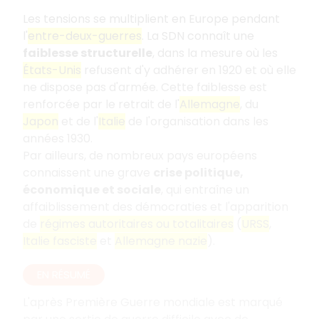
Les tensions se multiplient en Europe pendant
l'
entre-deux-guerres
. La SDN connaît une
faiblesse structurelle
, dans la mesure où les
États-Unis
refusent d'y adhérer en 1920 et où elle
ne dispose pas d'armée. Cette faiblesse est
renforcée par le retrait de l'
Allemagne
, du
Japon
et de l'
Italie
de l'organisation dans les
années 1930.
Par ailleurs, de nombreux pays européens
connaissent une grave
crise politique,
économique et sociale
, qui entraîne un
affaiblissement des démocraties et l'apparition
de
régimes autoritaires ou totalitaires
(
URSS
,
Italie fasciste
et
Allemagne nazie
).
EN RÉSUMÉ
L'après Première Guerre mondiale est marqué