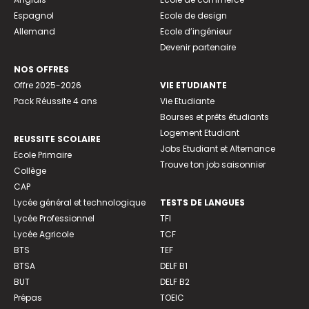
Espagnol
Ecole de design
Allemand
Ecole d’ingénieur
Devenir partenaire
NOS OFFRES
Offre 2025-2026
VIE ETUDIANTE
Pack Réussite 4 ans
Vie Etudiante
Bourses et prêts étudiants
Logement Etudiant
REUSSITE SCOLAIRE
Jobs Etudiant et Alternance
Ecole Primaire
Trouve ton job saisonnier
Collège
CAP
Lycée général et technologique
TESTS DE LANGUES
Lycée Professionnel
TFI
Lycée Agricole
TCF
BTS
TEF
BTSA
DELF B1
BUT
DELF B2
Prépas
TOEIC