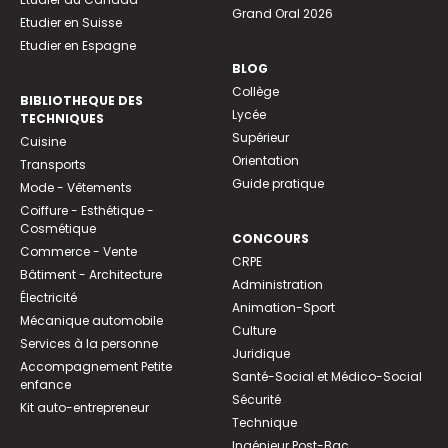
Grand Oral 2026
Etudier en Suisse
Etudier en Espagne
BLOG
Collège
BIBLIOTHEQUE DES
Lycée
TECHNIQUES
Supérieur
Cuisine
Orientation
Transports
Guide pratique
Mode - Vêtements
Coiffure - Esthétique -
Cosmétique
CONCOURS
Commerce - Vente
CRPE
Bâtiment - Architecture
Administration
Électricité
Animation-Sport
Mécanique automobile
Culture
Services à la personne
Juridique
Accompagnement Petite
Santé-Social et Médico-Social
enfance
Sécurité
Kit auto-entrepreneur
Technique
Ingénieur Post-Bac