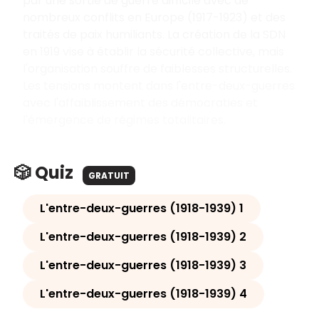
par une sortie de guerre difficile avec de
nombreux conflits en Europe (1917-1923) et des
traités de paix humiliants. La création de la SDN
en 1919 vise à établir la sécurité collective, mais
l'organisation souffre de faiblesses structurelles.
Les tensions montent dans l'entre-deux-guerres
avec l'affaiblissement des démocraties et
l'émergence de régimes totalitaires.
🎲 Quiz
GRATUIT
L'entre-deux-guerres (1918-1939) 1
L'entre-deux-guerres (1918-1939) 2
L'entre-deux-guerres (1918-1939) 3
L'entre-deux-guerres (1918-1939) 4