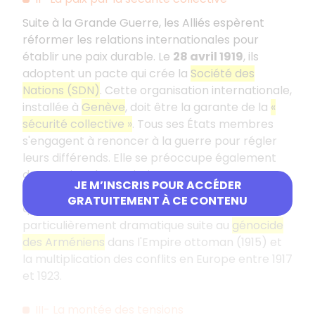
Suite à la Grande Guerre, les Alliés espèrent
réformer les relations internationales pour
établir une paix durable. Le
28 avril 1919
, ils
adoptent un pacte qui crée la
Société des
Nations (SDN)
. Cette organisation internationale,
installée à
Genève
, doit être la garante de la
«
sécurité collective »
. Tous ses États membres
s'engagent à renoncer à la guerre pour régler
leurs différends. Elle se préoccupe également
de questions humanitaires.
JE M’INSCRIS POUR ACCÉDER
En
1922
,
Fridtjof Nansen
tente de régler la
GRATUITEMENT À CE CONTENU
question des réfugiés et des apatrides,
particulièrement dramatique suite au
génocide
des Arméniens
dans l'Empire ottoman (1915) et
la multiplication des conflits en Europe entre 1917
et 1923.
III- La montée des tensions