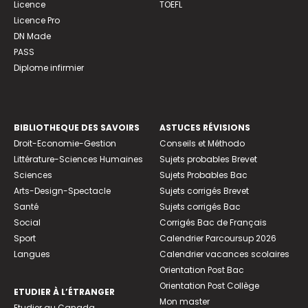
Licence
TOEFL
Licence Pro
DN Made
PASS
Diplome infirmier
BIBLIOTHEQUE DES SAVOIRS
ASTUCES RÉVISIONS
Droit-Economie-Gestion
Conseils et Méthodo
Littérature-Sciences Humaines
Sujets probables Brevet
Sciences
Sujets Probables Bac
Arts-Design-Spectacle
Sujets corrigés Brevet
Santé
Sujets corrigés Bac
Social
Corrigés Bac de Français
Sport
Calendrier Parcoursup 2026
Langues
Calendrier vacances scolaires
Orientation Post Bac
Orientation Post Collège
ETUDIER À L’ÉTRANGER
Mon master
Etudier au Canada