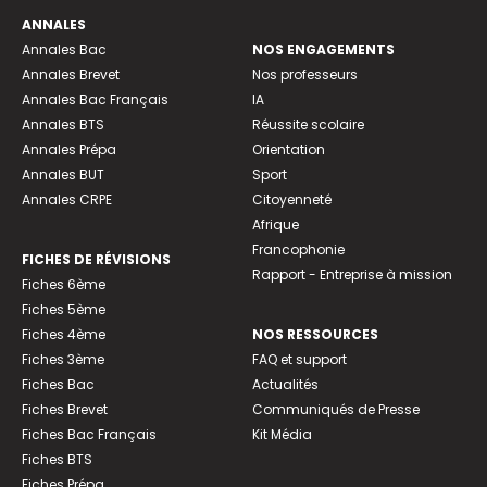
ANNALES
Annales Bac
NOS ENGAGEMENTS
Annales Brevet
Nos professeurs
Annales Bac Français
IA
Annales BTS
Réussite scolaire
Annales Prépa
Orientation
Annales BUT
Sport
Annales CRPE
Citoyenneté
Afrique
Francophonie
FICHES DE RÉVISIONS
Rapport - Entreprise à mission
Fiches 6ème
Fiches 5ème
Fiches 4ème
NOS RESSOURCES
Fiches 3ème
FAQ et support
Fiches Bac
Actualités
Fiches Brevet
Communiqués de Presse
Fiches Bac Français
Kit Média
Fiches BTS
Fiches Prépa