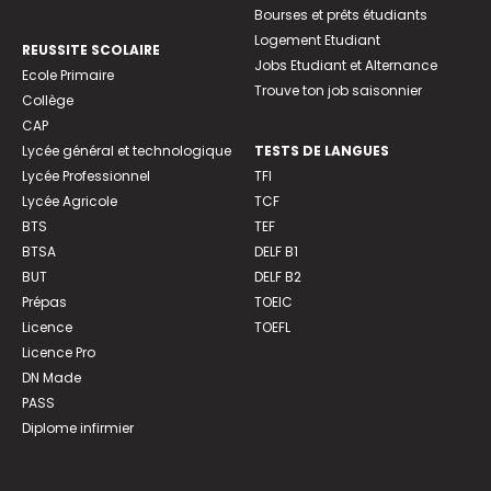
Bourses et prêts étudiants
Logement Etudiant
REUSSITE SCOLAIRE
Jobs Etudiant et Alternance
Ecole Primaire
Trouve ton job saisonnier
Collège
CAP
Lycée général et technologique
TESTS DE LANGUES
Lycée Professionnel
TFI
Lycée Agricole
TCF
BTS
TEF
BTSA
DELF B1
BUT
DELF B2
Prépas
TOEIC
Licence
TOEFL
Licence Pro
DN Made
PASS
Diplome infirmier