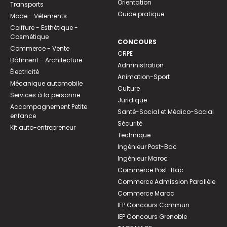
Orientation
Transports
Guide pratique
Mode - Vêtements
Coiffure - Esthétique -
Cosmétique
CONCOURS
Commerce - Vente
CRPE
Bâtiment - Architecture
Administration
Électricité
Animation-Sport
Mécanique automobile
Culture
Services à la personne
Juridique
Accompagnement Petite
Santé-Social et Médico-Social
enfance
Sécurité
Kit auto-entrepreneur
Technique
Ingénieur Post-Bac
Ingénieur Maroc
Commerce Post-Bac
Commerce Admission Parallèle
Commerce Maroc
IEP Concours Commun
IEP Concours Grenoble