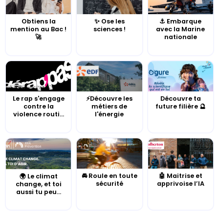
Obtiens la
✨ Ose les
⚓️ Embarque
mention au Bac !
sciences !
avec la Marine
🚀
nationale
Le rap s'engage
⚡Découvre les
Découvre ta
contre la
métiers de
future filière 🔮
violence routi...
l'énergie
🚘 Roule en toute
🤖 Maitrise et
🌍 Le climat
sécurité
apprivoise l’IA
change, et toi
aussi tu peu...