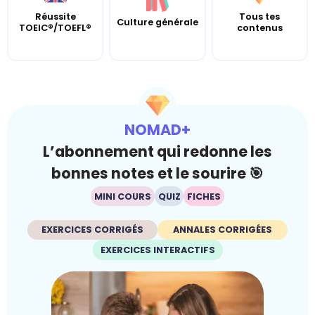
Réussite
Tous tes
Culture générale
TOEIC®/TOEFL®
contenus
NOMAD+
L’abonnement qui redonne les
bonnes notes et le sourire 🎯
MINI COURS
QUIZ
FICHES
EXERCICES CORRIGÉS
ANNALES CORRIGÉES
EXERCICES INTERACTIFS