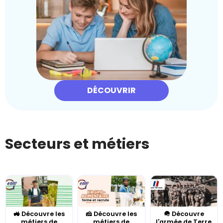
DÉCOUVRIR
Secteurs et métiers
🚜 Découvre les
🧀 Découvre les
🪖 Découvre
métiers de
métiers de
l'armée de Terre