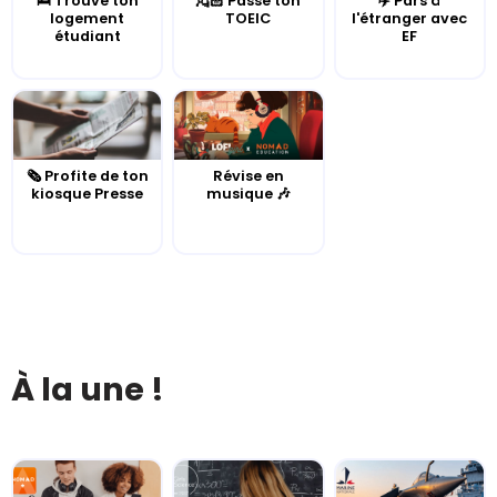
🛌 Trouve ton
💂🏻 Passe ton
✈️ Pars à
logement
TOEIC
l'étranger avec
étudiant
EF
🗞️ Profite de ton
Révise en
kiosque Presse
musique 🎶
À la une !