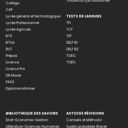
Trouve ton job saisonnier
Collège
CAP
Lycée général et technologique
TESTS DE LANGUES
Lycée Professionnel
TFI
Lycée Agricole
TCF
BTS
TEF
BTSA
DELF B1
BUT
DELF B2
Prépas
TOEIC
Licence
TOEFL
Licence Pro
DN Made
PASS
Diplome infirmier
BIBLIOTHEQUE DES SAVOIRS
ASTUCES RÉVISIONS
Droit-Economie-Gestion
Conseils et Méthodo
Littérature-Sciences Humaines
Sujets probables Brevet