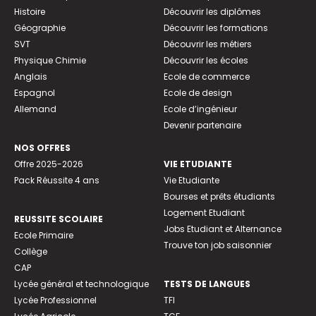
Histoire
Découvrir les diplômes
Géographie
Découvrir les formations
SVT
Découvrir les métiers
Physique Chimie
Découvrir les écoles
Anglais
Ecole de commerce
Espagnol
Ecole de design
Allemand
Ecole d’ingénieur
Devenir partenaire
NOS OFFRES
Offre 2025-2026
VIE ETUDIANTE
Pack Réussite 4 ans
Vie Etudiante
Bourses et prêts étudiants
Logement Etudiant
REUSSITE SCOLAIRE
Jobs Etudiant et Alternance
Ecole Primaire
Trouve ton job saisonnier
Collège
CAP
Lycée général et technologique
TESTS DE LANGUES
Lycée Professionnel
TFI