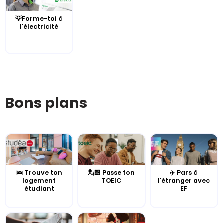
💡Forme-toi à
l'électricité
Bons plans
🛌 Trouve ton
💂🏻 Passe ton
✈️ Pars à
logement
TOEIC
l'étranger avec
étudiant
EF