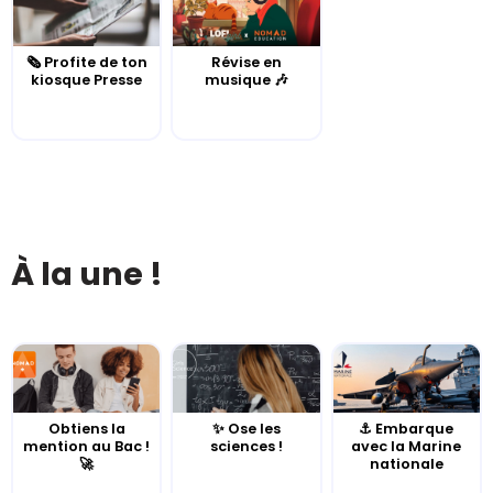
🗞️ Profite de ton
Révise en
kiosque Presse
musique 🎶
À la une !
Obtiens la
✨ Ose les
⚓️ Embarque
mention au Bac !
sciences !
avec la Marine
🚀
nationale