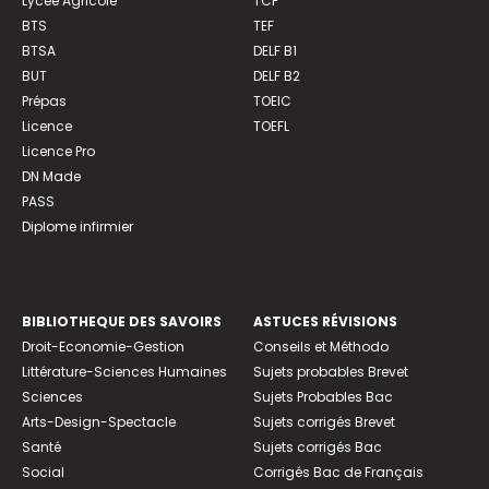
Lycée Agricole
TCF
BTS
TEF
BTSA
DELF B1
BUT
DELF B2
Prépas
TOEIC
Licence
TOEFL
Licence Pro
DN Made
PASS
Diplome infirmier
BIBLIOTHEQUE DES SAVOIRS
ASTUCES RÉVISIONS
Droit-Economie-Gestion
Conseils et Méthodo
Littérature-Sciences Humaines
Sujets probables Brevet
Sciences
Sujets Probables Bac
Arts-Design-Spectacle
Sujets corrigés Brevet
Santé
Sujets corrigés Bac
Social
Corrigés Bac de Français