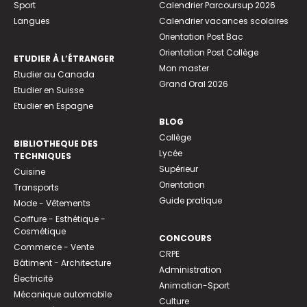
Sport
Calendrier Parcoursup 2026
Langues
Calendrier vacances scolaires
Orientation Post Bac
Orientation Post Collège
ETUDIER À L’ÉTRANGER
Mon master
Etudier au Canada
Grand Oral 2026
Etudier en Suisse
Etudier en Espagne
BLOG
Collège
BIBLIOTHEQUE DES
Lycée
TECHNIQUES
Supérieur
Cuisine
Orientation
Transports
Guide pratique
Mode - Vêtements
Coiffure - Esthétique -
Cosmétique
CONCOURS
Commerce - Vente
CRPE
Bâtiment - Architecture
Administration
Électricité
Animation-Sport
Mécanique automobile
Culture