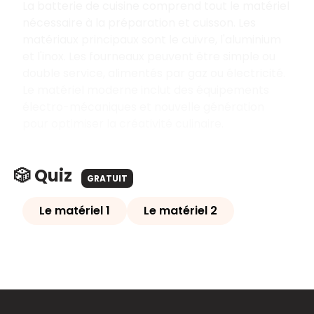
La batterie de cuisine comprend tout le matériel
nécessaire à la préparation et cuisson. Les
matériaux principaux sont le cuivre, l'aluminium
et l'inox. Les fourneaux peuvent être simple ou
double service, alimentés par gaz ou électricité.
Le matériel moderne inclut des équipements
électro-mécaniques et nouvelle génération
pour optimiser la créativité culinaire.
🎲 Quiz
GRATUIT
Le matériel 1
Le matériel 2