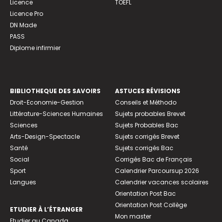
Licence
TOEFL
Licence Pro
DN Made
PASS
Diplome infirmier
BIBLIOTHEQUE DES SAVOIRS
ASTUCES RÉVISIONS
Droit-Economie-Gestion
Conseils et Méthodo
Littérature-Sciences Humaines
Sujets probables Brevet
Sciences
Sujets Probables Bac
Arts-Design-Spectacle
Sujets corrigés Brevet
Santé
Sujets corrigés Bac
Social
Corrigés Bac de Français
Sport
Calendrier Parcoursup 2026
Langues
Calendrier vacances scolaires
Orientation Post Bac
Orientation Post Collège
ETUDIER À L’ÉTRANGER
Mon master
Etudier au Canada