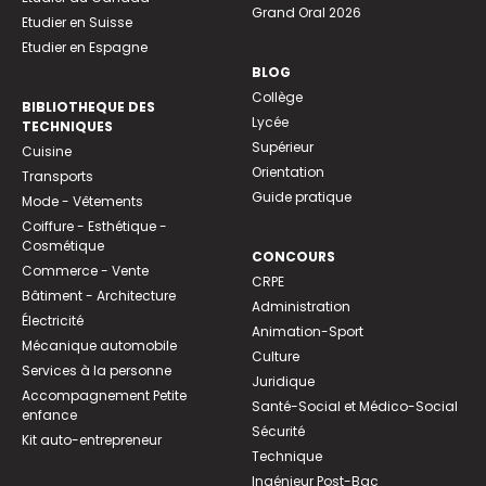
Grand Oral 2026
Etudier en Suisse
Etudier en Espagne
BLOG
Collège
BIBLIOTHEQUE DES
Lycée
TECHNIQUES
Supérieur
Cuisine
Orientation
Transports
Guide pratique
Mode - Vêtements
Coiffure - Esthétique -
Cosmétique
CONCOURS
Commerce - Vente
CRPE
Bâtiment - Architecture
Administration
Électricité
Animation-Sport
Mécanique automobile
Culture
Services à la personne
Juridique
Accompagnement Petite
Santé-Social et Médico-Social
enfance
Sécurité
Kit auto-entrepreneur
Technique
Ingénieur Post-Bac