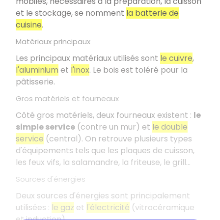
mobiles, nécessaires à la préparation, la cuisson
et le stockage, se nomment
la batterie de
cuisine
.
Matériaux principaux
Les principaux matériaux utilisés sont
le cuivre
,
l'aluminium
et
l'inox
. Le bois est toléré pour la
pâtisserie.
Gros matériels et fourneaux
Côté gros matériels, deux fourneaux existent :
le
simple service
(contre un mur) et
le double
service
(central). On retrouve plusieurs types
d'équipements tels que les plaques de cuisson,
les feux vifs, la salamandre, la friteuse, le grill...
Sources d'énergies
Deux sources d'énergies sont principalement
utilisées :
le gaz
et
l'électricité
(vitrocéramique
et induction).