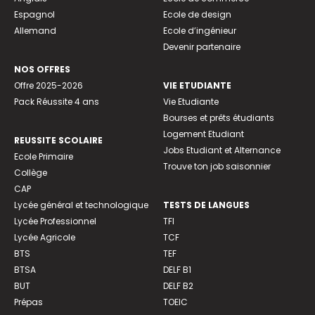
Espagnol
Ecole de design
Allemand
Ecole d’ingénieur
Devenir partenaire
NOS OFFRES
Offre 2025-2026
VIE ETUDIANTE
Pack Réussite 4 ans
Vie Etudiante
Bourses et prêts étudiants
Logement Etudiant
REUSSITE SCOLAIRE
Jobs Etudiant et Alternance
Ecole Primaire
Trouve ton job saisonnier
Collège
CAP
Lycée général et technologique
TESTS DE LANGUES
Lycée Professionnel
TFI
Lycée Agricole
TCF
BTS
TEF
BTSA
DELF B1
BUT
DELF B2
Prépas
TOEIC