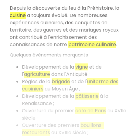
Depuis la découverte du feu à la Préhistoire, la
cuisine
a toujours évolué. De nombreuses
expériences culinaires, des conquêtes de
territoire, des guerres et des mariages royaux
ont contribué à l'enrichissement des
connaissances de notre
patrimoine culinaire
.
Quelques événements marquants
Développement de la
vigne
et de
l'
agriculture
dans l'Antiquité ;
Règles de la
brigade
et de l'
uniforme des
cuisiniers
au Moyen Âge ;
Développement de la
pâtisserie
à la
Renaissance ;
Ouverture du premier
café de Paris
au XVIIe
siècle ;
Ouverture des premiers
bouillons-
restaurants
au XVIIIe siècle ;