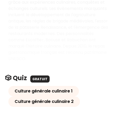
grâce aux expériences culinaires, conquêtes et
échanges culturels. Les événements marquants
incluent le développement de l'agriculture
antique, les règles de brigade médiévales, l'essor
de la pâtisserie Renaissance, et l'émergence des
restaurants modernes. Des personnalités
comme Escoffier, Bocuse et Robuchon ont
marqué l'histoire culinaire. Depuis 2010, le repas
gastronomique français est reconnu patrimoine
UNESCO.
🎲 Quiz
GRATUIT
Culture générale culinaire 1
Culture générale culinaire 2