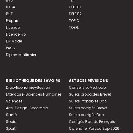
BTS
TEF
BTSA
DELF B1
BUT
DELF B2
Prépas
TOEIC
Licence
TOEFL
Licence Pro
DN Made
PASS
Diplome infirmier
BIBLIOTHEQUE DES SAVOIRS
ASTUCES RÉVISIONS
Droit-Economie-Gestion
Conseils et Méthodo
Littérature-Sciences Humaines
Sujets probables Brevet
Sciences
Sujets Probables Bac
Arts-Design-Spectacle
Sujets corrigés Brevet
Santé
Sujets corrigés Bac
Social
Corrigés Bac de Français
Sport
Calendrier Parcoursup 2026