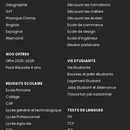
Géographie
Découvrir les formations
SVT
Découvrir les métiers
Physique Chimie
Découvrir les écoles
Anglais
Ecole de commerce
Espagnol
Ecole de design
Allemand
Ecole d’ingénieur
Devenir partenaire
NOS OFFRES
Offre 2025-2026
VIE ETUDIANTE
Pack Réussite 4 ans
Vie Etudiante
Bourses et prêts étudiants
Logement Etudiant
REUSSITE SCOLAIRE
Jobs Etudiant et Alternance
Ecole Primaire
Trouve ton job saisonnier
Collège
CAP
Lycée général et technologique
TESTS DE LANGUES
Lycée Professionnel
TFI
Lycée Agricole
TCF