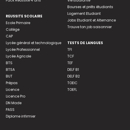
Pack Réussite 4 ans
Vie Etudiante
Bourses et prêts étudiants
Logement Etudiant
REUSSITE SCOLAIRE
Jobs Etudiant et Alternance
Ecole Primaire
Trouve ton job saisonnier
Collège
CAP
Lycée général et technologique
TESTS DE LANGUES
Lycée Professionnel
TFI
Lycée Agricole
TCF
BTS
TEF
BTSA
DELF B1
BUT
DELF B2
Prépas
TOEIC
Licence
TOEFL
Licence Pro
DN Made
PASS
Diplome infirmier