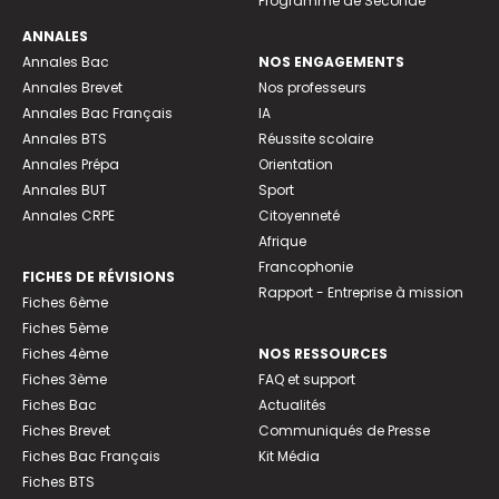
Programme de Seconde
ANNALES
Annales Bac
NOS ENGAGEMENTS
Annales Brevet
Nos professeurs
Annales Bac Français
IA
Annales BTS
Réussite scolaire
Annales Prépa
Orientation
Annales BUT
Sport
Annales CRPE
Citoyenneté
Afrique
Francophonie
FICHES DE RÉVISIONS
Rapport - Entreprise à mission
Fiches 6ème
Fiches 5ème
Fiches 4ème
NOS RESSOURCES
Fiches 3ème
FAQ et support
Fiches Bac
Actualités
Fiches Brevet
Communiqués de Presse
Fiches Bac Français
Kit Média
Fiches BTS