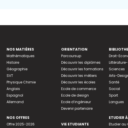
NOS MATIÈRES
ORIENTATION
BIBLIOTH
Mathématiques
Parcoursup
Droit-Eco
Histoire
Découvrir les diplômes
Littératur
Géographie
Découvrir les formations
Sciences
SVT
Découvrir les métiers
Arts-Desig
Physique Chimie
Découvrir les écoles
Santé
Anglais
Ecole de commerce
Social
Espagnol
Ecole de design
Sport
Allemand
Ecole d’ingénieur
Langues
Devenir partenaire
NOS OFFRES
ETUDIER À
Offre 2025-2026
VIE ETUDIANTE
Etudier a