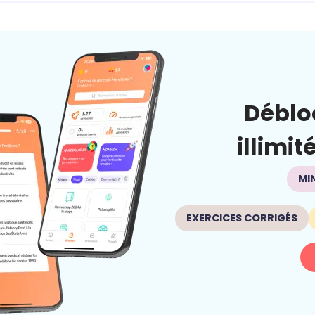
Déblo
illimit
MI
EXERCICES CORRIGÉS