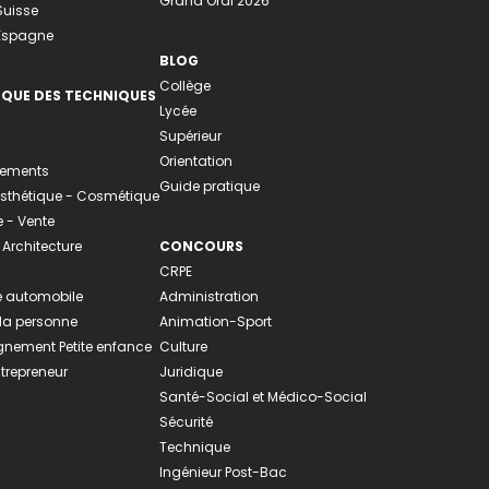
Grand Oral 2026
Suisse
 Espagne
BLOG
Collège
EQUE DES TECHNIQUES
Lycée
Supérieur
Orientation
tements
Guide pratique
 Esthétique - Cosmétique
- Vente
 Architecture
CONCOURS
CRPE
 automobile
Administration
 la personne
Animation-Sport
ement Petite enfance
Culture
ntrepreneur
Juridique
Santé-Social et Médico-Social
Sécurité
Technique
Ingénieur Post-Bac