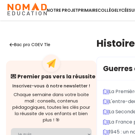
NOTRE PROJET
PRIMAIRE
COLLÈGE
LYCÉE
SU
Histoire
Bac pro CGEV Tle
Guerres 
💌 Premier pas vers la réussite
Inscrivez-vous à notre newsletter !
La Premièr
Chaque semaine dans votre boite
mail : conseils, contenus
L'entre-de
pédagogiques, toutes les clés pour
La Seconde
la réussite de vos enfants et bien
plus ! 🎯
La France 
1945 : un 