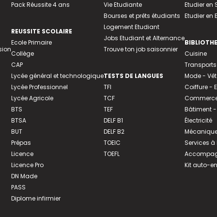
Pack Réussite 4 ans
Vie Etudiante
Etudier en 
Bourses et prêts étudiants
Etudier en
Logement Etudiant
REUSSITE SCOLAIRE
Jobs Etudiant et Alternance
Ecole Primaire
BIBLIOTH
sion
Trouve ton job saisonnier
Collège
Cuisine
CAP
Transports
Lycée général et technologique
TESTS DE LANGUES
Mode - Vê
Lycée Professionnel
TFI
Coiffure -
Lycée Agricole
TCF
Commerce 
BTS
TEF
Bâtiment -
BTSA
DELF B1
Électricité
BUT
DELF B2
Mécanique
Prépas
TOEIC
Services à
Licence
TOEFL
Accompagn
Licence Pro
Kit auto-e
DN Made
PASS
Diplome infirmier