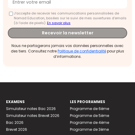
J'accepte de recevoir les communications personnalisées de
Nomad Education, basées sur le suivi de mes ouvertures d'emails
(à l’aide de pixels).
En savoir plus
Recevoir la newsletter
Nous ne partagerons jamais vos données personnelles avec
des tiers. Consultez notre
Politique de confidentialité
pour plus
d’informations.
EXAMENS
LES PROGRAMMES
Simulateur notes Bac 2026
Programme de 6ème
Simulateur notes Brevet 2026
Programme de 5ème
Bac 2026
Programme de 4ème
Brevet 2026
Programme de 3ème