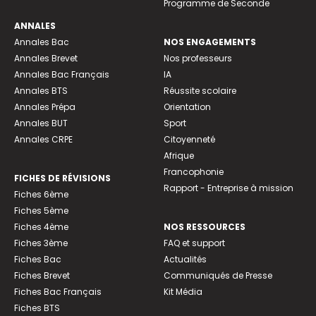
Programme de Seconde
ANNALES
Annales Bac
NOS ENGAGEMENTS
Annales Brevet
Nos professeurs
Annales Bac Français
IA
Annales BTS
Réussite scolaire
Annales Prépa
Orientation
Annales BUT
Sport
Annales CRPE
Citoyenneté
Afrique
Francophonie
FICHES DE RÉVISIONS
Rapport - Entreprise à mission
Fiches 6ème
Fiches 5ème
Fiches 4ème
NOS RESSOURCES
Fiches 3ème
FAQ et support
Fiches Bac
Actualités
Fiches Brevet
Communiqués de Presse
Fiches Bac Français
Kit Média
Fiches BTS