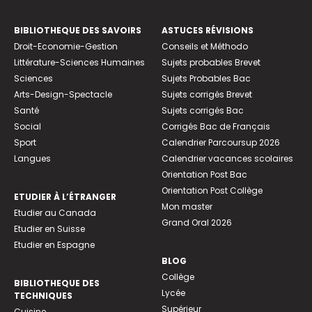
BIBLIOTHEQUE DES SAVOIRS
ASTUCES RÉVISIONS
Droit-Economie-Gestion
Conseils et Méthodo
Littérature-Sciences Humaines
Sujets probables Brevet
Sciences
Sujets Probables Bac
Arts-Design-Spectacle
Sujets corrigés Brevet
Santé
Sujets corrigés Bac
Social
Corrigés Bac de Français
Sport
Calendrier Parcoursup 2026
Langues
Calendrier vacances scolaires
Orientation Post Bac
Orientation Post Collège
ETUDIER À L’ÉTRANGER
Mon master
Etudier au Canada
Grand Oral 2026
Etudier en Suisse
Etudier en Espagne
BLOG
Collège
BIBLIOTHEQUE DES
Lycée
TECHNIQUES
Supérieur
Cuisine