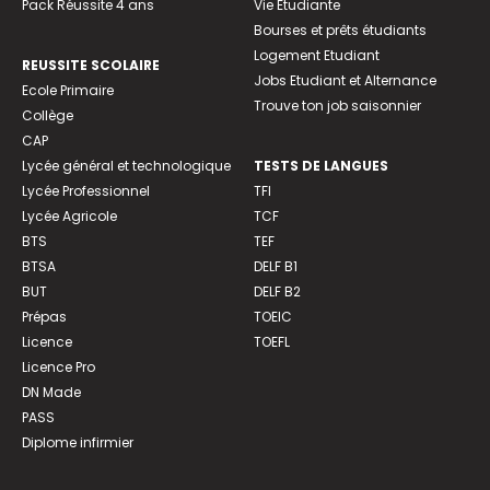
Pack Réussite 4 ans
Vie Etudiante
Bourses et prêts étudiants
Logement Etudiant
REUSSITE SCOLAIRE
Jobs Etudiant et Alternance
Ecole Primaire
Trouve ton job saisonnier
Collège
CAP
Lycée général et technologique
TESTS DE LANGUES
Lycée Professionnel
TFI
Lycée Agricole
TCF
BTS
TEF
BTSA
DELF B1
BUT
DELF B2
Prépas
TOEIC
Licence
TOEFL
Licence Pro
DN Made
PASS
Diplome infirmier