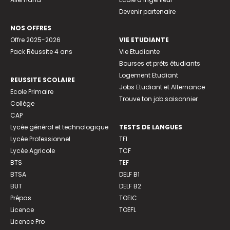
Devenir partenaire
NOS OFFRES
Offre 2025-2026
VIE ETUDIANTE
Pack Réussite 4 ans
Vie Etudiante
Bourses et prêts étudiants
Logement Etudiant
REUSSITE SCOLAIRE
Jobs Etudiant et Alternance
Ecole Primaire
Trouve ton job saisonnier
Collège
CAP
Lycée général et technologique
TESTS DE LANGUES
Lycée Professionnel
TFI
Lycée Agricole
TCF
BTS
TEF
BTSA
DELF B1
BUT
DELF B2
Prépas
TOEIC
Licence
TOEFL
Licence Pro