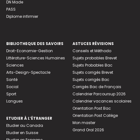
DN Made
PASS
Diplome infirmier
BIBLIOTHEQUE DES SAVOIRS
ASTUCES RÉVISIONS
Droit-Economie-Gestion
Conseils et Méthodo
Littérature-Sciences Humaines
Sujets probables Brevet
Sciences
Sujets Probables Bac
Arts-Design-Spectacle
Sujets corrigés Brevet
Santé
Sujets corrigés Bac
Social
Corrigés Bac de Français
Sport
Calendrier Parcoursup 2026
Langues
Calendrier vacances scolaires
Orientation Post Bac
Orientation Post Collège
ETUDIER À L’ÉTRANGER
Mon master
Etudier au Canada
Grand Oral 2026
Etudier en Suisse
Etudier en Espagne