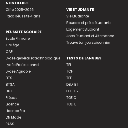
NOS OFFRES
Offre 2025-2026
VIE ETUDIANTE
Pack Réussite 4 ans
Vie Etudiante
Bourses et prêts étudiants
Logement Etudiant
REUSSITE SCOLAIRE
Jobs Etudiant et Alternance
Ecole Primaire
Trouve ton job saisonnier
Collège
CAP
Lycée général et technologique
TESTS DE LANGUES
Lycée Professionnel
TFI
Lycée Agricole
TCF
BTS
TEF
BTSA
DELF B1
BUT
DELF B2
Prépas
TOEIC
Licence
TOEFL
Licence Pro
DN Made
PASS