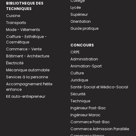
Collège
BIBLIOTHEQUE DES
Lycée
TECHNIQUES
Supérieur
Cuisine
Orientation
Transports
Guide pratique
Mode - Vêtements
Coiffure - Esthétique -
Cosmétique
CONCOURS
Commerce - Vente
CRPE
Bâtiment - Architecture
Administration
Électricité
Animation-Sport
Mécanique automobile
Culture
Services à la personne
Juridique
Accompagnement Petite
Santé-Social et Médico-Social
enfance
Sécurité
Kit auto-entrepreneur
Technique
Ingénieur Post-Bac
Ingénieur Maroc
Commerce Post-Bac
Commerce Admission Parallèle
Commerce Maroc