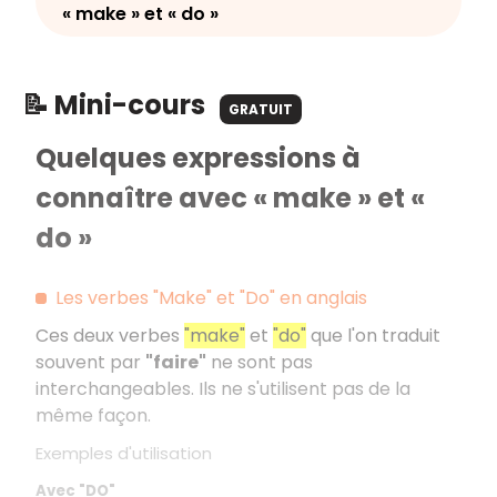
« make » et « do »
📝 Mini-cours
GRATUIT
Quelques expressions à
connaître avec « make » et «
do »
Les verbes "Make" et "Do" en anglais
Ces deux verbes
"make"
et
"do"
que l'on traduit
souvent par
"faire"
ne sont pas
interchangeables. Ils ne s'utilisent pas de la
même façon.
Exemples d'utilisation
Avec "DO"