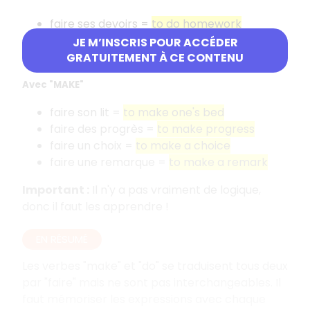
faire ses devoirs =
to do homework
faire le ménage =
to do housework
JE M’INSCRIS POUR ACCÉDER
faire de son mieux =
to do one's best
GRATUITEMENT À CE CONTENU
Avec "MAKE"
faire son lit =
to make one's bed
faire des progrès =
to make progress
faire un choix =
to make a choice
faire une remarque =
to make a remark
Important :
Il n'y a pas vraiment de logique,
donc il faut les apprendre !
EN RÉSUMÉ
Les verbes "make" et "do" se traduisent tous deux
par "faire" mais ne sont pas interchangeables. Il
faut mémoriser les expressions avec chaque