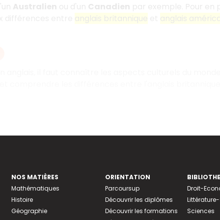
d'un
Australien
ou d'un
Canadien
par exemple. Pour en pa
x différences entre
anglais britannique
et
anglais américa
en anglais, il faut connaître les aspects culturels du mond
t comprendre les différences entre l'anglais britannique
NOS MATIÈRES
ORIENTATION
BIBLIOTH
Mathématiques
Parcoursup
Droit-Eco
Histoire
Découvrir les diplômes
Littératur
Géographie
Découvrir les formations
Sciences