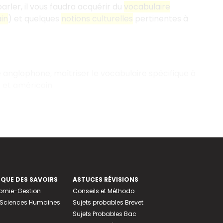
rler, il vous faudra acquérir du
vocabulaire
in
) et quelques
notions culturelles
pertinentes à
e anglophone, maîtriser le vocabulaire spécifique à
 et américain.
EQUE DES SAVOIRS
ASTUCES RÉVISIONS
nomie-Gestion
Conseils et Méthodo
e-Sciences Humaines
Sujets probables Brevet
Sujets Probables Bac