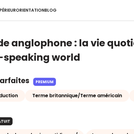
PÉRIEUR
ORIENTATION
BLOG
 anglophone : la vie quotidi
-speaking world
parfaites
PREMIUM
duction
Terme britannique/Terme américain
ATUIT