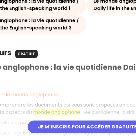
nglophone : la vie quotidienne /
Le monde angloph
in the English-speaking world 1
Daily life in the
nglophone : la vie quotidienne /
in the English-speaking world 3
ours
GRATUIT
anglophone : la vie quotidienne Dail
e le monde anglophone
mprendre les documents qui vous sont proposés en cours 
nts aspects du
monde anglophone
: vie quotidienne, loisirs
urelle des pays anglophones
JE M’INSCRIS POUR ACCÉDER GRATUIT
savoir également, dans les grandes lignes, ce qui distingue