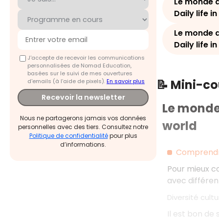
Le monde a
Daily life 
Le monde a
Daily life 
J'accepte de recevoir les communications
personnalisées de Nomad Education,
basées sur le suivi de mes ouvertures
📝 Mini-c
d'emails (à l’aide de pixels).
En savoir plus
Recevoir la newsletter
Le monde 
Nous ne partagerons jamais vos données
world
personnelles avec des tiers. Consultez notre
Politique de confidentialité
pour plus
d’informations.
Comprendr
Pour mieux co
avec différe
Diversité cult
Il est bon de 