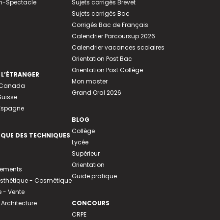
n-Spectacle
Sujets corrigés Brevet
Sujets corrigés Bac
Corrigés Bac de Français
Calendrier Parcoursup 2026
Calendrier vacances scolaires
Orientation Post Bac
Orientation Post Collège
 L’ÉTRANGER
Mon master
u Canada
Grand Oral 2026
Suisse
 Espagne
BLOG
Collège
EQUE DES TECHNIQUES
Lycée
Supérieur
Orientation
tements
Guide pratique
 Esthétique - Cosmétique
- Vente
 Architecture
CONCOURS
CRPE