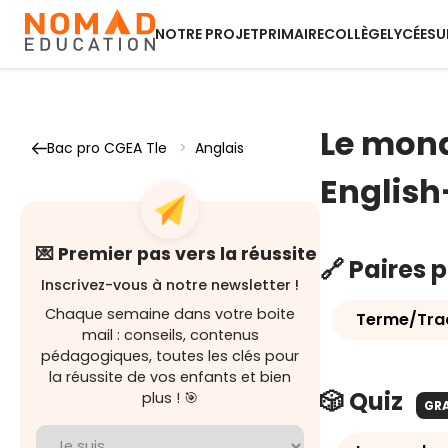
NOTRE PROJET
PRIMAIRE
COLLÈGE
LYCÉE
SU
Le monde
Bac pro CGEA Tle
>
Anglais
English
💌 Premier pas vers la réussite
🔗 Paires 
Inscrivez-vous à notre newsletter !
Chaque semaine dans votre boite
Terme/Tra
mail : conseils, contenus
pédagogiques, toutes les clés pour
la réussite de vos enfants et bien
🎲 Quiz
plus ! 🎯
GR