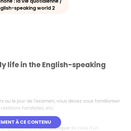
one : la vie quotidienne /
 English-speaking world 2
y life in the English-speaking
ou le jour de l'examen, vous devez vous familiariser
, relations familiales, etc.
EMENT À CE CONTENU
 le quotidien d'un
Britannique
de celui d'un