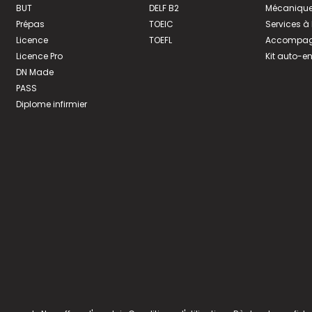
BUT
DELF B2
Mécanique
Prépas
TOEIC
Services à
Licence
TOEFL
Accompagn
Licence Pro
Kit auto-e
DN Made
PASS
Diplome infirmier