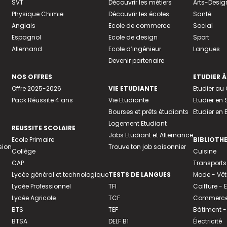
SVT
Découvrir les métiers
Arts-Desig
Physique Chimie
Découvrir les écoles
Santé
Anglais
Ecole de commerce
Social
Espagnol
Ecole de design
Sport
Allemand
Ecole d’ingénieur
Langues
Devenir partenaire
NOS OFFRES
ETUDIER À
Offre 2025-2026
VIE ETUDIANTE
Etudier a
Pack Réussite 4 ans
Vie Etudiante
Etudier en 
Bourses et prêts étudiants
Etudier en
Logement Etudiant
REUSSITE SCOLAIRE
Jobs Etudiant et Alternance
Ecole Primaire
BIBLIOTH
sion
Trouve ton job saisonnier
Collège
Cuisine
CAP
Transports
Lycée général et technologique
TESTS DE LANGUES
Mode - Vê
Lycée Professionnel
TFI
Coiffure -
Lycée Agricole
TCF
Commerce 
BTS
TEF
Bâtiment -
BTSA
DELF B1
Électricité