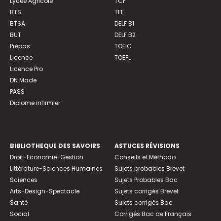
Lycée Agricole
TCF
BTS
TEF
BTSA
DELF B1
BUT
DELF B2
Prépas
TOEIC
Licence
TOEFL
Licence Pro
DN Made
PASS
Diplome infirmier
BIBLIOTHEQUE DES SAVOIRS
ASTUCES RÉVISIONS
Droit-Economie-Gestion
Conseils et Méthodo
Littérature-Sciences Humaines
Sujets probables Brevet
Sciences
Sujets Probables Bac
Arts-Design-Spectacle
Sujets corrigés Brevet
Santé
Sujets corrigés Bac
Social
Corrigés Bac de Français