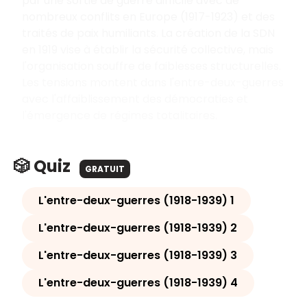
par une sortie de guerre difficile avec de
nombreux conflits en Europe (1917-1923) et des
traités de paix humiliants. La création de la SDN
en 1919 vise à établir la sécurité collective, mais
l'organisation souffre de faiblesses structurelles.
Les tensions montent dans l'entre-deux-guerres
avec l'affaiblissement des démocraties et
l'émergence de régimes totalitaires.
🎲 Quiz
GRATUIT
L'entre-deux-guerres (1918-1939) 1
L'entre-deux-guerres (1918-1939) 2
L'entre-deux-guerres (1918-1939) 3
L'entre-deux-guerres (1918-1939) 4