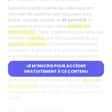
Suite à la Grande Guerre, les Alliés espèrent
réformer les relations internationales pour
établir une paix durable. Le
28 avril 1919
, ils
adoptent un pacte qui crée la
Société des
Nations (SDN)
. Cette organisation internationale,
installée à
Genève
, doit être la garante de la
«
sécurité collective »
. Tous ses États membres
s'engagent à renoncer à la guerre pour régler
leurs différends. Elle se préoccupe également
de questions humanitaires.
JE M’INSCRIS POUR ACCÉDER
En
1922
,
Fridtjof Nansen
tente de régler la
GRATUITEMENT À CE CONTENU
question des réfugiés et des apatrides,
particulièrement dramatique suite au
génocide
des Arméniens
dans l'Empire ottoman (1915) et
la multiplication des conflits en Europe entre 1917
et 1923.
III- La montée des tensions