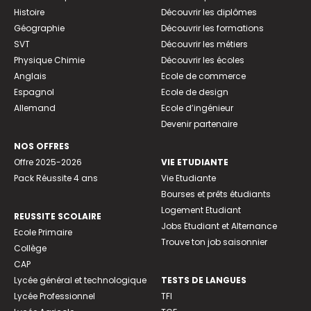
Histoire
Découvrir les diplômes
Géographie
Découvrir les formations
SVT
Découvrir les métiers
Physique Chimie
Découvrir les écoles
Anglais
Ecole de commerce
Espagnol
Ecole de design
Allemand
Ecole d’ingénieur
Devenir partenaire
NOS OFFRES
Offre 2025-2026
VIE ETUDIANTE
Pack Réussite 4 ans
Vie Etudiante
Bourses et prêts étudiants
Logement Etudiant
REUSSITE SCOLAIRE
Jobs Etudiant et Alternance
Ecole Primaire
Trouve ton job saisonnier
Collège
CAP
Lycée général et technologique
TESTS DE LANGUES
Lycée Professionnel
TFI