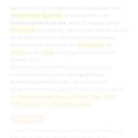
Les tensions se multiplient en Europe pendant
l'
entre-deux-guerres
. La SDN connaît une
faiblesse structurelle
, dans la mesure où les
États-Unis
refusent d'y adhérer en 1920 et où elle
ne dispose pas d'armée. Cette faiblesse est
renforcée par le retrait de l'
Allemagne
, du
Japon
et de l'
Italie
de l'organisation dans les
années 1930.
Par ailleurs, de nombreux pays européens
connaissent une grave
crise politique,
économique et sociale
, qui entraîne un
affaiblissement des démocraties et l'apparition
de
régimes autoritaires ou totalitaires
(
URSS
,
Italie fasciste
et
Allemagne nazie
).
EN RÉSUMÉ
L'après Première Guerre mondiale est marqué