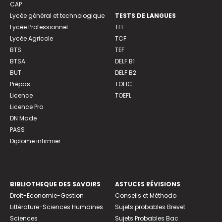
CAP
Lycée général et technologique
TESTS DE LANGUES
Lycée Professionnel
TFI
Lycée Agricole
TCF
BTS
TEF
BTSA
DELF B1
BUT
DELF B2
Prépas
TOEIC
Licence
TOEFL
Licence Pro
DN Made
PASS
Diplome infirmier
BIBLIOTHEQUE DES SAVOIRS
ASTUCES RÉVISIONS
Droit-Economie-Gestion
Conseils et Méthodo
Littérature-Sciences Humaines
Sujets probables Brevet
Sciences
Sujets Probables Bac