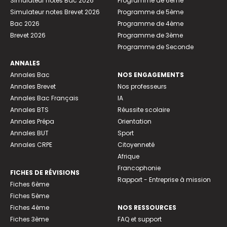
Simulateur notes Bac 2026
Programme de 6ème
Simulateur notes Brevet 2026
Programme de 5ème
Bac 2026
Programme de 4ème
Brevet 2026
Programme de 3ème
Programme de Seconde
ANNALES
Annales Bac
NOS ENGAGEMENTS
Annales Brevet
Nos professeurs
Annales Bac Français
IA
Annales BTS
Réussite scolaire
Annales Prépa
Orientation
Annales BUT
Sport
Annales CRPE
Citoyenneté
Afrique
Francophonie
FICHES DE RÉVISIONS
Rapport - Entreprise à mission
Fiches 6ème
Fiches 5ème
Fiches 4ème
NOS RESSOURCES
Fiches 3ème
FAQ et support