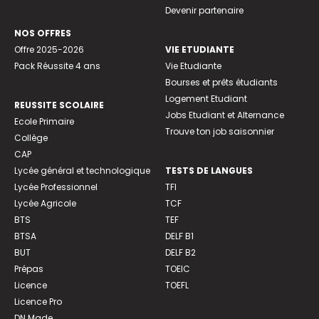
Devenir partenaire
NOS OFFRES
Offre 2025-2026
VIE ETUDIANTE
Pack Réussite 4 ans
Vie Etudiante
Bourses et prêts étudiants
Logement Etudiant
REUSSITE SCOLAIRE
Jobs Etudiant et Alternance
Ecole Primaire
Trouve ton job saisonnier
Collège
CAP
Lycée général et technologique
TESTS DE LANGUES
Lycée Professionnel
TFI
Lycée Agricole
TCF
BTS
TEF
BTSA
DELF B1
BUT
DELF B2
Prépas
TOEIC
Licence
TOEFL
Licence Pro
DN Made